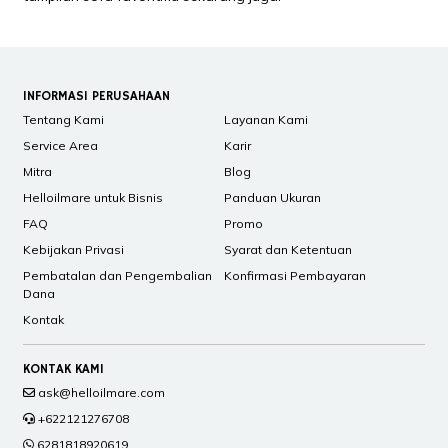
INFORMASI PERUSAHAAN
Tentang Kami
Layanan Kami
Service Area
Karir
Mitra
Blog
Helloilmare untuk Bisnis
Panduan Ukuran
FAQ
Promo
Kebijakan Privasi
Syarat dan Ketentuan
Pembatalan dan Pengembalian
Konfirmasi Pembayaran
Dana
Kontak
KONTAK KAMI
ask@helloilmare.com
+622121276708
6281818920619