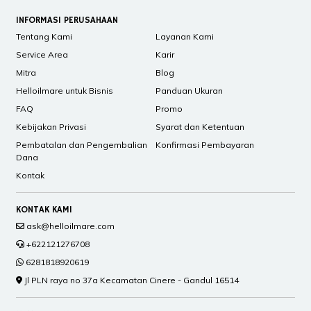
INFORMASI PERUSAHAAN
Tentang Kami
Layanan Kami
Service Area
Karir
Mitra
Blog
Helloilmare untuk Bisnis
Panduan Ukuran
FAQ
Promo
Kebijakan Privasi
Syarat dan Ketentuan
Pembatalan dan Pengembalian
Konfirmasi Pembayaran
Dana
Kontak
KONTAK KAMI
ask@helloilmare.com
+622121276708
6281818920619
Jl PLN raya no 37a Kecamatan Cinere - Gandul 16514