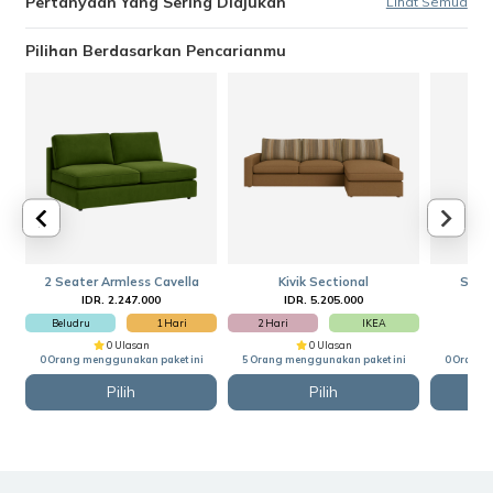
Pertanyaan Yang Sering Diajukan
Lihat Semua
Pilihan Berdasarkan Pencarianmu
2 Seater Armless Cavella
Kivik Sectional
Slipc
IDR. 2.247.000
IDR. 5.205.000
Beludru
1 Hari
2 Hari
IKEA
0 Ulasan
0 Ulasan
0 Orang menggunakan paket ini
5 Orang menggunakan paket ini
0 Orang 
Pilih
Pilih