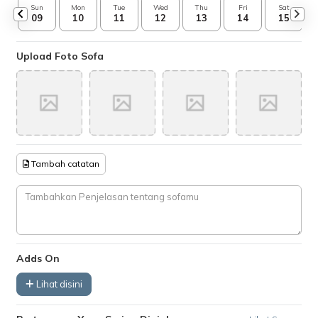
Sun
Mon
Tue
Wed
Thu
Fri
Sat
09
10
11
12
13
14
15
Upload Foto Sofa
Tambah catatan
Adds On
Lihat disini