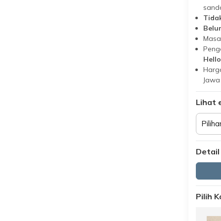
sand
Tida
Belu
Masa
Peng
Hello
Harga
Jawa
Lihat 
Piliha
Detail
Pilih 