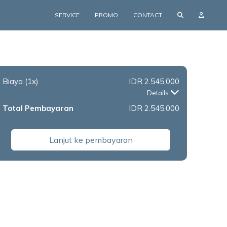
SERVICE
PROMO
CONTACT
Biaya
(1x)
IDR 2.545.000
Details
Total Pembayaran
IDR 2.545.000
Lanjut ke pembayaran