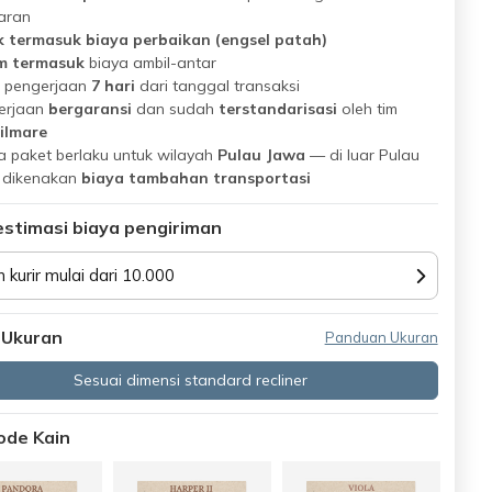
aran
k termasuk biaya perbaikan (engsel patah)
m termasuk
biaya ambil-antar
 pengerjaan
7 hari
dari tanggal transaksi
erjaan
bergaransi
dan sudah
terstandarisasi
oleh tim
ilmare
 paket berlaku untuk wilayah
Pulau Jawa
— di luar Pulau
 dikenakan
biaya tambahan transportasi
estimasi biaya pengiriman
n kurir mulai dari 10.000
 Ukuran
Panduan Ukuran
Sesuai dimensi standard recliner
Kode Kain