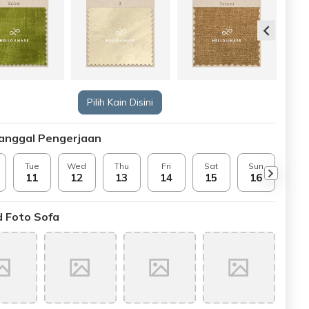
Pilih Kain Disini
Tanggal Pengerjaan
Tue
Wed
Thu
Fri
Sat
Sun
Mo
11
12
13
14
15
16
17
 Foto Sofa