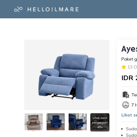
Aye
Paket g
13 O
IDR 
Te
7 
Lihat 
Lihat hasil
pengerjaan
45+
Suda
Suda