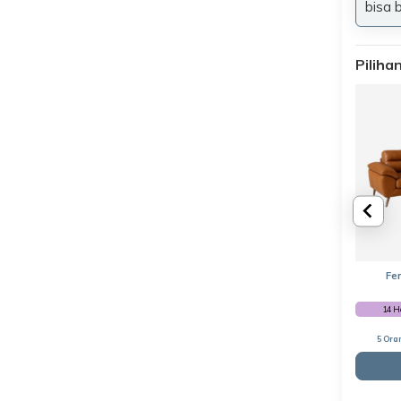
bisa 
Pilih
Fer
14 H
5 Ora