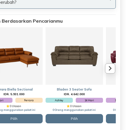
berubah?
an Berdasarkan Pencarianmu
rara Biella Sectional
Bladen 3 Seater Sofa
Agay 3 S
IDR. 5.931.000
IDR. 4.642.000
IDR
ari
Ferrara
Ashley
14 Hari
14 Hari
0 Ulasan
0 Ulasan
ng menggunakan paket ini
0 Orang menggunakan paket ini
0 Orang men
Pilih
Pilih