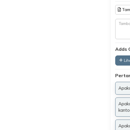
Tam
Adds 
Liha
Perta
Apaka
Apaka
kantor
Apaka