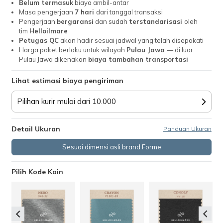
Belum termasuk
biaya ambil-antar
Masa pengerjaan
7 hari
dari tanggal transaksi
Pengerjaan
bergaransi
dan sudah
terstandarisasi
oleh
tim
Helloilmare
Petugas QC
akan hadir sesuai jadwal yang telah disepakati
Harga paket berlaku untuk wilayah
Pulau Jawa
— di luar
Pulau Jawa dikenakan
biaya tambahan transportasi
Lihat estimasi biaya pengiriman
Pilihan kurir mulai dari 10.000
Detail Ukuran
Panduan Ukuran
Sesuai dimensi asli brand Forme
Pilih Kode Kain