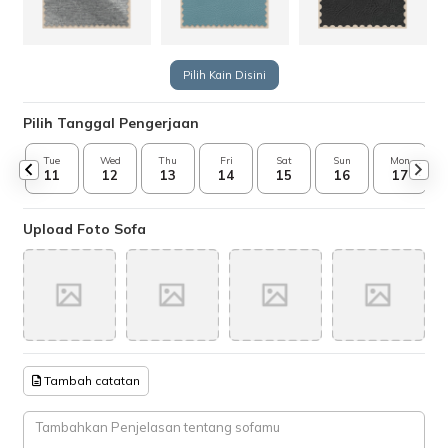
Pilih Kain Disini
Pilih Tanggal Pengerjaan
Tue
Wed
Thu
Fri
Sat
Sun
Mon
11
12
13
14
15
16
17
Upload Foto Sofa
Tambah catatan