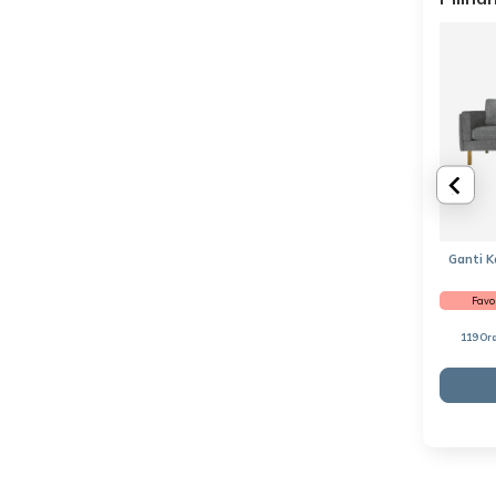
Ganti K
Favor
119 Or