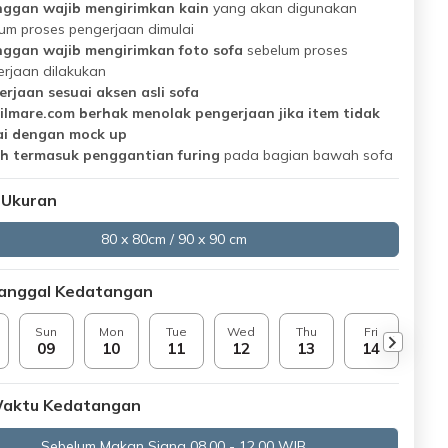
nggan wajib mengirimkan kain
yang akan digunakan
um proses pengerjaan dimulai
nggan wajib mengirimkan foto sofa
sebelum proses
rjaan dilakukan
rjaan sesuai aksen asli sofa
oilmare.com berhak menolak pengerjaan jika item tidak
ai dengan mock up
h termasuk penggantian furing
pada bagian bawah sofa
 Ukuran
80 x 80cm / 90 x 90 cm
Tanggal Kedatangan
Sun
Mon
Tue
Wed
Thu
Fri
Sat
09
10
11
12
13
14
15
 Waktu Kedatangan
Sebelum Makan Siang 08.00 - 12.00 WIB