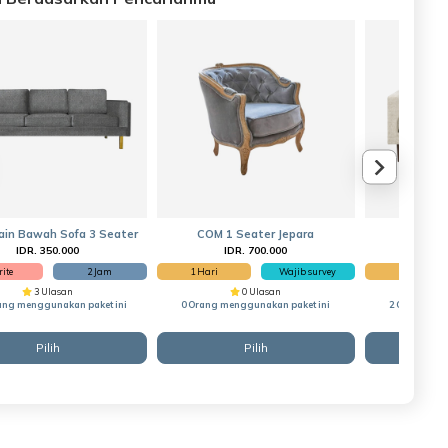
ain Bawah Sofa 3 Seater
COM 1 Seater Jepara
COM
IDR. 350.000
IDR. 700.000
IDR
ite
2 Jam
1 Hari
Wajib survey
1 Hari
3 Ulasan
0 Ulasan
ang menggunakan paket ini
0 Orang menggunakan paket ini
2 Orang men
Pilih
Pilih