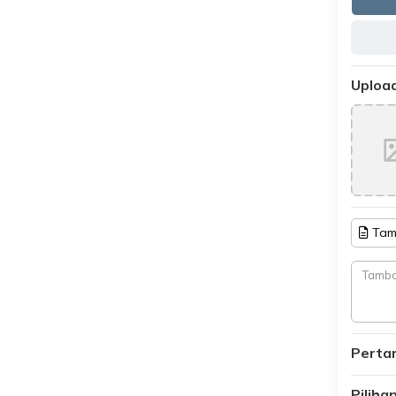
Upload
Tam
Perta
Pilih