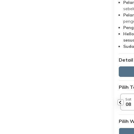
Pela
sebel
Pela
penge
Penge
Hell
sesu
Suda
Detail
Pilih 
Sat
08
Pilih