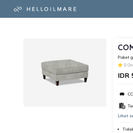
COM
Paket g
0 Or
IDR 
C
Te
Lihat 
Tida