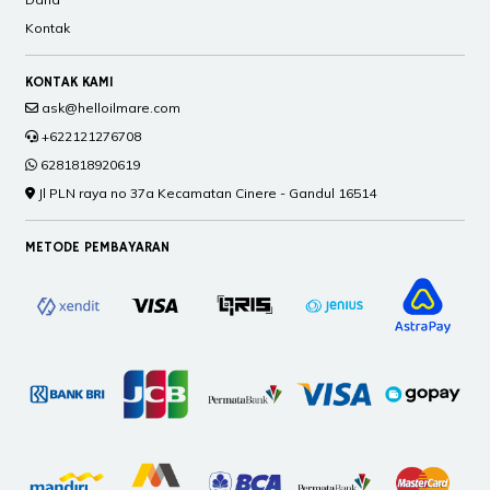
Kontak
KONTAK KAMI
ask@helloilmare.com
+622121276708
6281818920619
Jl PLN raya no 37a Kecamatan Cinere - Gandul 16514
METODE PEMBAYARAN