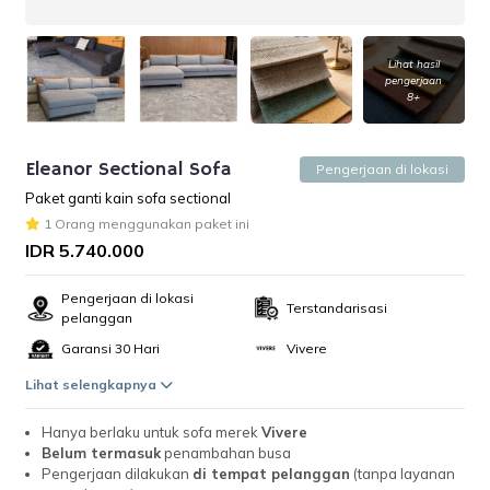
Lihat hasil
pengerjaan
8+
Eleanor Sectional Sofa
Pengerjaan di lokasi
Paket ganti kain sofa sectional
1 Orang menggunakan paket ini
IDR 5.740.000
Pengerjaan di lokasi
Terstandarisasi
pelanggan
Garansi 30 Hari
Vivere
Lihat selengkapnya
Hanya berlaku untuk sofa merek
Vivere
Belum termasuk
penambahan busa
Pengerjaan dilakukan
di tempat pelanggan
(tanpa layanan