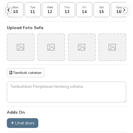
Mon
Tue
Wed
Thu
Fri
Sat
Sun
10
11
12
13
14
15
16
Upload Foto Sofa
Tambah catatan
Adds On
Lihat disini