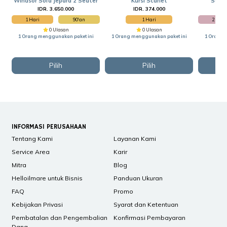
Windsor Sofa Jepara 2 Seater
Kursi Scarlet
Sofa 
IDR. 3.650.000
IDR. 374.000
I
1 Hari
90'an
1 Hari
2 Hari
0 Ulasan
0 Ulasan
1 Orang menggunakan paket ini
1 Orang menggunakan paket ini
1 Orang 
Pilih
Pilih
INFORMASI PERUSAHAAN
Tentang Kami
Layanan Kami
Service Area
Karir
Mitra
Blog
Helloilmare untuk Bisnis
Panduan Ukuran
FAQ
Promo
Kebijakan Privasi
Syarat dan Ketentuan
Pembatalan dan Pengembalian
Konfirmasi Pembayaran
Dana