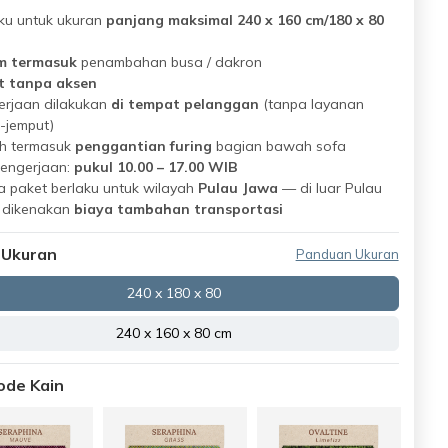
ku
untuk ukuran
panjang maksimal 240 x 160 cm/180 x 80
m termasuk
penambahan busa / dakron
t tanpa aksen
erjaan dilakukan
di tempat pelanggan
(tanpa layanan
-jemput)
h termasuk
penggantian furing
bagian bawah sofa
pengerjaan:
pukul 10.00 – 17.00 WIB
 paket berlaku untuk wilayah
Pulau Jawa
— di luar Pulau
 dikenakan
biaya tambahan transportasi
 Ukuran
Panduan Ukuran
240 x 180 x 80
240 x 160 x 80 cm
Kode Kain