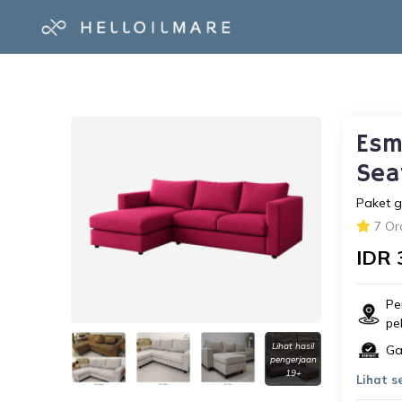
Esm
Sea
Paket g
7 Or
IDR 
Pe
pe
Lihat hasil
Ga
pengerjaan
19+
Lihat 