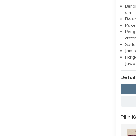
Berla
cm
Belu
Pake
Peng
antar
Suda
Jam 
Harga
Jawa
Detail
Pilih 