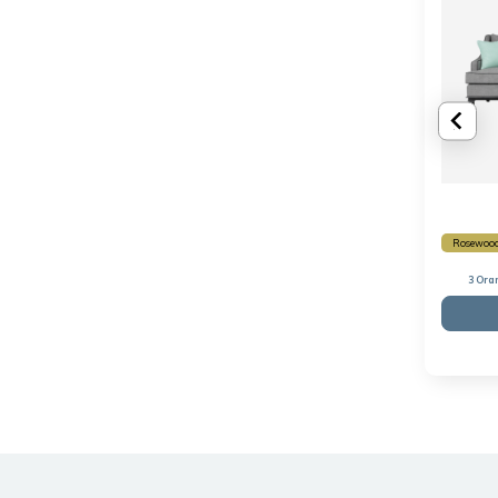
Rosewood
3 Ora