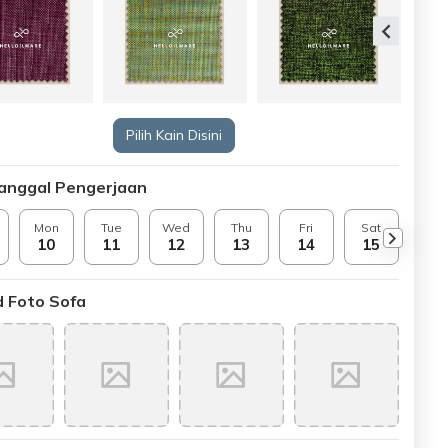
Pilih Kain Disini
Tanggal Pengerjaan
Mon
Tue
Wed
Thu
Fri
Sat
Sun
10
11
12
13
14
15
16
 Foto Sofa