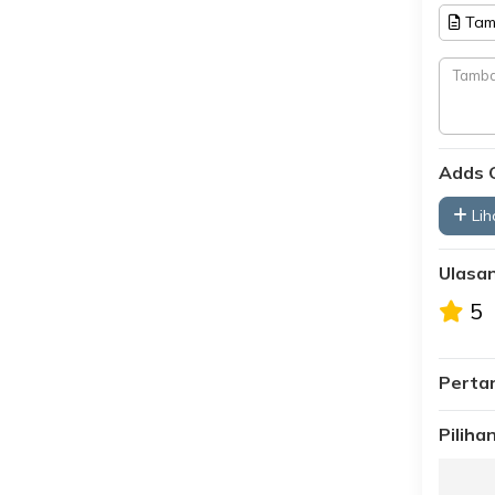
Tam
Adds 
Liha
Ulasa
5
Perta
Pilih