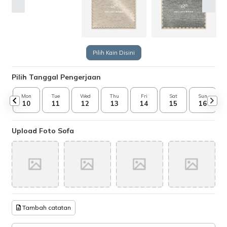
Pilih Kain Disini
Pilih Tanggal Pengerjaan
Mon
Tue
Wed
Thu
Fri
Sat
Sun
10
11
12
13
14
15
16
Upload Foto Sofa
Tambah catatan