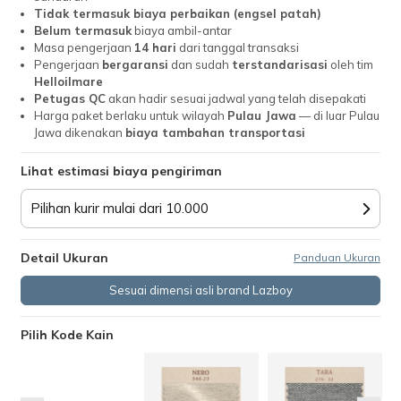
Tidak termasuk biaya perbaikan (engsel patah)
Belum termasuk
biaya ambil-antar
Masa pengerjaan
14 hari
dari tanggal transaksi
Pengerjaan
bergaransi
dan sudah
terstandarisasi
oleh tim
Helloilmare
Petugas QC
akan hadir sesuai jadwal yang telah disepakati
Harga paket berlaku untuk wilayah
Pulau Jawa
— di luar Pulau
Jawa dikenakan
biaya tambahan transportasi
Lihat estimasi biaya pengiriman
Pilihan kurir mulai dari 10.000
Detail Ukuran
Panduan Ukuran
Sesuai dimensi asli brand Lazboy
Pilih Kode Kain