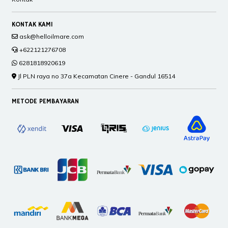
KONTAK KAMI
ask@helloilmare.com
+622121276708
6281818920619
Jl PLN raya no 37a Kecamatan Cinere - Gandul 16514
METODE PEMBAYARAN