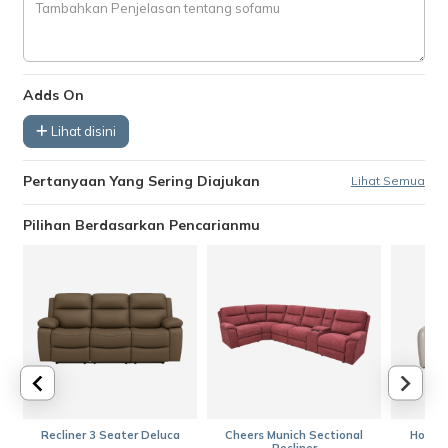
Adds On
Lihat disini
Pertanyaan Yang Sering Diajukan
Lihat Semua
Pilihan Berdasarkan Pencarianmu
Recliner 3 Seater Deluca
Cheers Munich Sectional
Homer 
Recliner