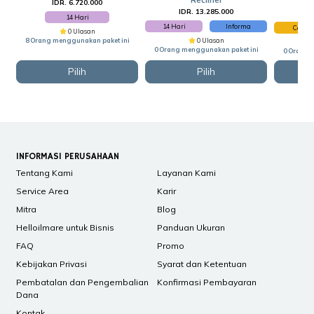
IDR. 6.720.000
I
IDR. 13.285.000
I
14 Hari
14 Hari
Informa
Cellini
0 Ulasan
8 Orang menggunakan paket ini
0 Ulasan
0 Orang menggunakan paket ini
0 Orang 
Pilih
Pilih
INFORMASI PERUSAHAAN
Tentang Kami
Layanan Kami
Service Area
Karir
Mitra
Blog
Helloilmare untuk Bisnis
Panduan Ukuran
FAQ
Promo
Kebijakan Privasi
Syarat dan Ketentuan
Pembatalan dan Pengembalian
Konfirmasi Pembayaran
Dana
Kontak