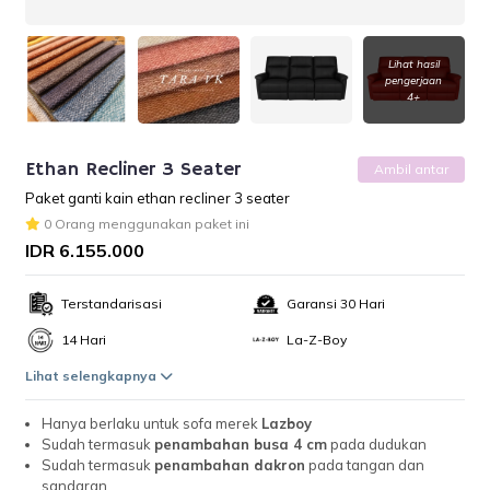
Lihat hasil
pengerjaan
4+
Ethan Recliner 3 Seater
Ambil antar
Paket ganti kain ethan recliner 3 seater
0 Orang menggunakan paket ini
IDR 6.155.000
Terstandarisasi
Garansi 30 Hari
14 Hari
La-Z-Boy
Lihat selengkapnya
Hanya berlaku untuk sofa merek
Lazboy
Sudah termasuk
penambahan busa 4 cm
pada dudukan
Sudah termasuk
penambahan dakron
pada tangan dan
sandaran