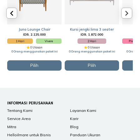
Juno Lounge Chair
Kursi jengki lima 3 seater
Ku
IDR. 2.125.000
IDR. 1.872.000
I
1 Hari
Vivere
2 Hari
Premiu
0 Ulasan
0 Ulasan
0 Orang menggunakan paket ini
0 Orang menggunakan paket ini
0 Orang 
Pilih
Pilih
INFORMASI PERUSAHAAN
Tentang Kami
Layanan Kami
Service Area
Karir
Mitra
Blog
Helloilmare untuk Bisnis
Panduan Ukuran