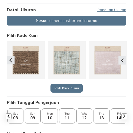
Detail Ukuran
Panduan Ukuran
Sesuai dimensi asli brand Informa
Pilih Kode Kain
Pilih Kain Disini
Pilih Tanggal Pengerjaan
Sat
Sun
Mon
Tue
Wed
Thu
Fri
08
09
10
11
12
13
14