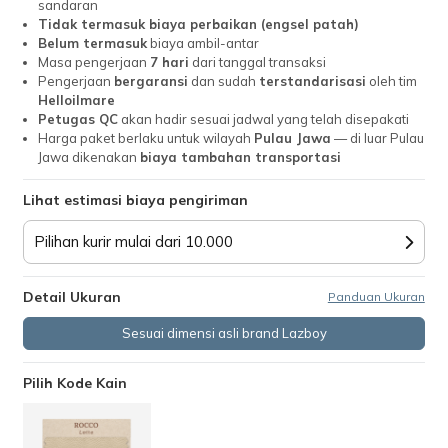
sandaran
Tidak termasuk biaya perbaikan (engsel patah)
Belum termasuk
biaya ambil-antar
Masa pengerjaan
7 hari
dari tanggal transaksi
Pengerjaan
bergaransi
dan sudah
terstandarisasi
oleh tim
Helloilmare
Petugas QC
akan hadir sesuai jadwal yang telah disepakati
Harga paket berlaku untuk wilayah
Pulau Jawa
— di luar Pulau
Jawa dikenakan
biaya tambahan transportasi
Lihat estimasi biaya pengiriman
Pilihan kurir mulai dari 10.000
Detail Ukuran
Panduan Ukuran
Sesuai dimensi asli brand Lazboy
Pilih Kode Kain