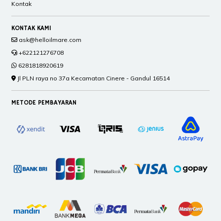
Kontak
KONTAK KAMI
ask@helloilmare.com
+622121276708
6281818920619
Jl PLN raya no 37a Kecamatan Cinere - Gandul 16514
METODE PEMBAYARAN