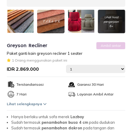
Lihat hasil
pengerjaan
6+
Greyson Recliner
Ambil antar
Paket ganti kain greyson recliner 1 seater
1 Orang menggunakan paket ini
IDR 2.869.000
Terstandarisasi
Garansi 30 Hari
7 Hari
Layanan Ambil Antar
Lihat selengkapnya
Hanya berlaku untuk sofa merek
Lazboy
Sudah termasuk
penambahan busa 4 cm
pada dudukan
Sudah termasuk
penambahan dakron
pada tangan dan