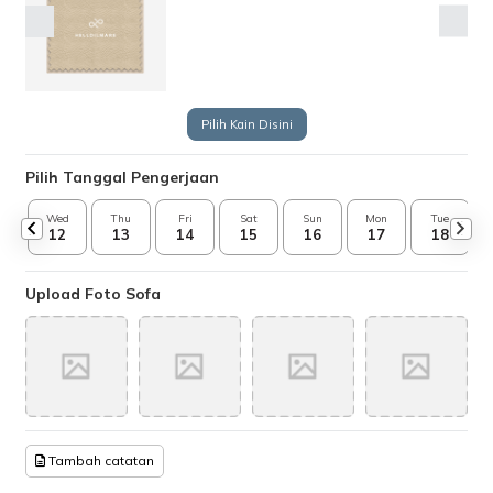
Pilih Kain Disini
Pilih Tanggal Pengerjaan
Wed
Thu
Fri
Sat
Sun
Mon
Tue
12
13
14
15
16
17
18
Upload Foto Sofa
Tambah catatan