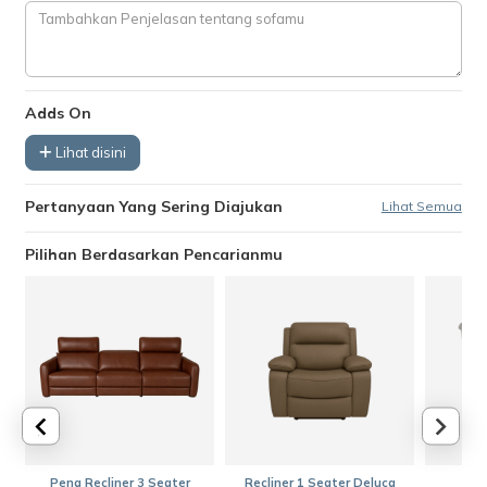
Adds On
Lihat disini
Pertanyaan Yang Sering Diajukan
Lihat Semua
Pilihan Berdasarkan Pencarianmu
Pena Recliner 3 Seater
Recliner 1 Seater Deluca
A