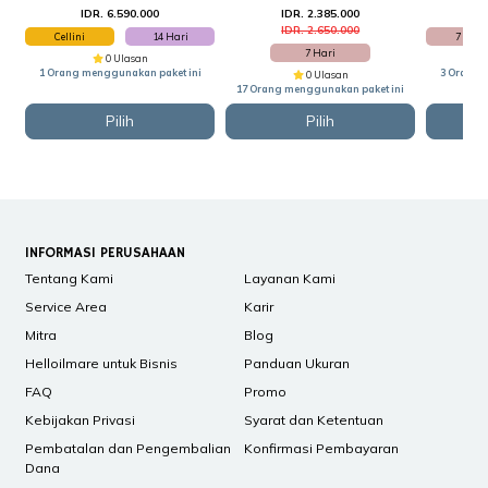
IDR. 6.590.000
IDR. 2.385.000
I
IDR. 2.650.000
Cellini
14 Hari
7 Hari
7 Hari
0 Ulasan
1 Orang menggunakan paket ini
3 Orang 
0 Ulasan
17 Orang menggunakan paket ini
Pilih
Pilih
INFORMASI PERUSAHAAN
Tentang Kami
Layanan Kami
Service Area
Karir
Mitra
Blog
Helloilmare untuk Bisnis
Panduan Ukuran
FAQ
Promo
Kebijakan Privasi
Syarat dan Ketentuan
Pembatalan dan Pengembalian
Konfirmasi Pembayaran
Dana