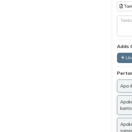
Tam
Adds 
Liha
Perta
Apa i
Apaka
kantor
Apaka
sama