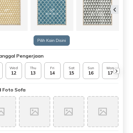
Pilih Kain Disini
Tanggal Pengerjaan
Wed
Thu
Fri
Sat
Sun
Mon
Tue
12
13
14
15
16
17
18
 Foto Sofa