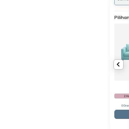
Pilih
2 H
0 Ora