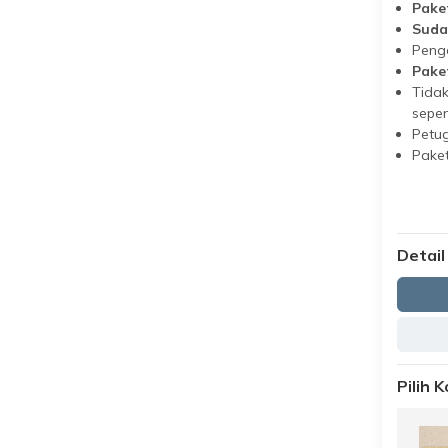
Pake
Suda
Penge
Pake
Tida
sepe
Petug
Paket
Detail
Pilih 