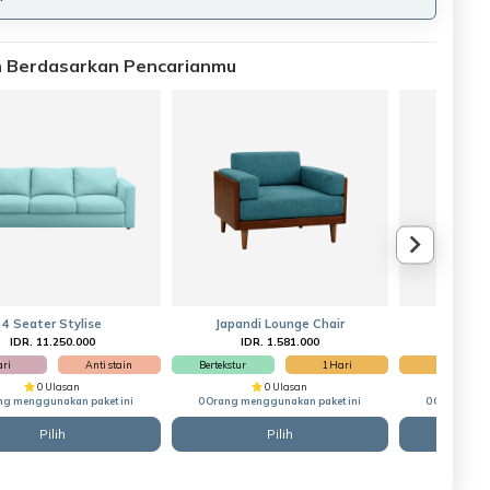
an Berdasarkan Pencarianmu
4 Seater Stylise
Japandi Lounge Chair
Clau
IDR. 11.250.000
IDR. 1.581.000
IDR
ari
Anti stain
Bertekstur
1 Hari
1 Hari
0 Ulasan
0 Ulasan
ng menggunakan paket ini
0 Orang menggunakan paket ini
0 Orang men
Pilih
Pilih