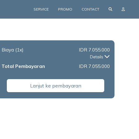
SERVICE
PROMO
CONTACT
Biaya
(1x)
IDR 7.055.000
Details
Total Pembayaran
IDR 7.055.000
Lanjut ke pembayaran