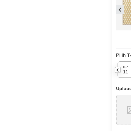
Pilih 
Tue
11
Upload