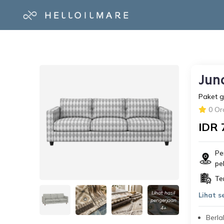
Jun
Paket g
0 Or
IDR 
Pe
pe
Te
Lihat hasil
Lihat 
pengerjaan
4+
Berla