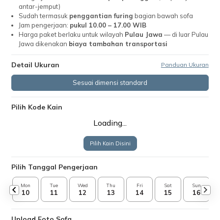
antar-jemput)
Sudah termasuk
penggantian furing
bagian bawah sofa
Jam pengerjaan:
pukul 10.00 – 17.00 WIB
Harga paket berlaku untuk wilayah
Pulau Jawa
— di luar Pulau
Jawa dikenakan
biaya tambahan transportasi
Detail Ukuran
Panduan Ukuran
Sesuai dimensi standard
Pilih Kode Kain
Loading...
Pilih Kain Disini
Pilih Tanggal Pengerjaan
Mon
Tue
Wed
Thu
Fri
Sat
Sun
10
11
12
13
14
15
16
Upload Foto Sofa