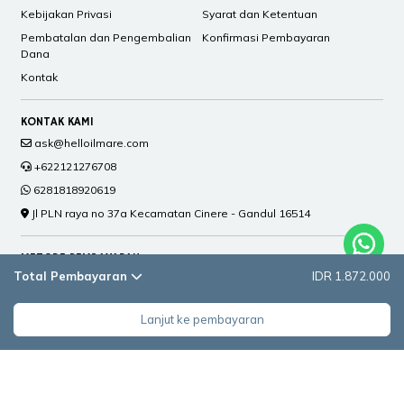
Kebijakan Privasi
Syarat dan Ketentuan
Pembatalan dan Pengembalian
Konfirmasi Pembayaran
Dana
Kontak
KONTAK KAMI
ask@helloilmare.com
+622121276708
6281818920619
Jl PLN raya no 37a Kecamatan Cinere - Gandul 16514
METODE PEMBAYARAN
Total Pembayaran
IDR 1.872.000
Lanjut ke pembayaran