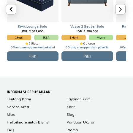
Kivik Lounge Sofa
Vassa 2 Seater Sofa
Rimba
IDR. 2.097.000
IDR. 1.950.000
I
1 Hari
IKEA
1 Hari
Vivere
1 Hari
0 Ulasan
0 Ulasan
0 Orang menggunakan paket ini
0 Orang menggunakan paket ini
0 Orang 
Pilih
Pilih
INFORMASI PERUSAHAAN
Tentang Kami
Layanan Kami
Service Area
Karir
Mitra
Blog
Helloilmare untuk Bisnis
Panduan Ukuran
FAQ
Promo