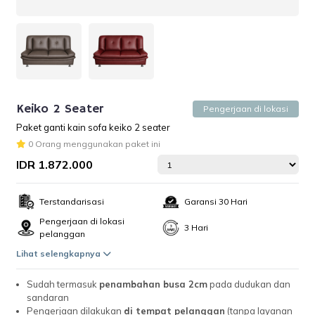
Keiko 2 Seater
Pengerjaan di lokasi
Paket ganti kain sofa keiko 2 seater
0 Orang menggunakan paket ini
IDR 1.872.000
Terstandarisasi
Garansi 30 Hari
Pengerjaan di lokasi
3 Hari
pelanggan
Lihat selengkapnya
Sudah termasuk
penambahan busa 2cm
pada dudukan dan
sandaran
Pengerjaan dilakukan
di tempat pelanggan
(tanpa layanan