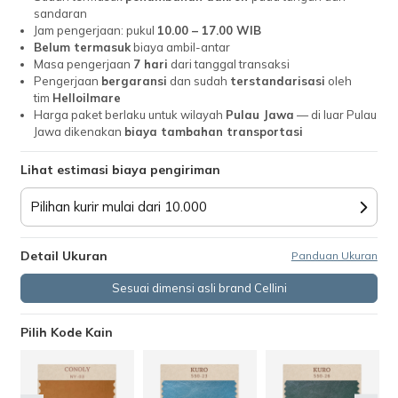
sandaran
Jam pengerjaan: pukul
10.00 – 17.00 WIB
Belum termasuk
biaya ambil-antar
Masa pengerjaan
7 hari
dari tanggal transaksi
Pengerjaan
bergaransi
dan sudah
terstandarisasi
oleh
tim
Helloilmare
Harga paket berlaku untuk wilayah
Pulau Jawa
— di luar Pulau
Jawa dikenakan
biaya tambahan transportasi
Lihat estimasi biaya pengiriman
Pilihan kurir mulai dari 10.000
Detail Ukuran
Panduan Ukuran
Sesuai dimensi asli brand Cellini
Pilih Kode Kain