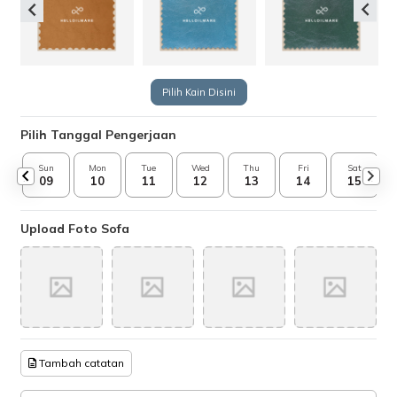
Pilih Kain Disini
Pilih Tanggal Pengerjaan
Sun
Mon
Tue
Wed
Thu
Fri
Sat
09
10
11
12
13
14
15
Upload Foto Sofa
Tambah catatan