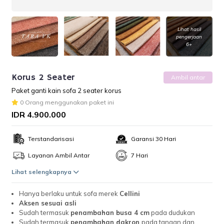
Lihat hasil
pengerjaan
6+
Korus 2 Seater
Ambil antar
Paket ganti kain sofa 2 seater korus
0 Orang menggunakan paket ini
IDR 4.900.000
Terstandarisasi
Garansi 30 Hari
Layanan Ambil Antar
7 Hari
Lihat selengkapnya
Hanya berlaku untuk sofa merek
Cellini
Aksen sesuai asli
Sudah termasuk
penambahan busa 4 cm
pada dudukan
Sudah termasuk
penambahan dakron
pada tangan dan