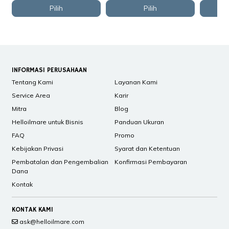
Pilih
Pilih
INFORMASI PERUSAHAAN
Tentang Kami
Layanan Kami
Service Area
Karir
Mitra
Blog
Helloilmare untuk Bisnis
Panduan Ukuran
FAQ
Promo
Kebijakan Privasi
Syarat dan Ketentuan
Pembatalan dan Pengembalian
Konfirmasi Pembayaran
Dana
Kontak
KONTAK KAMI
ask@helloilmare.com