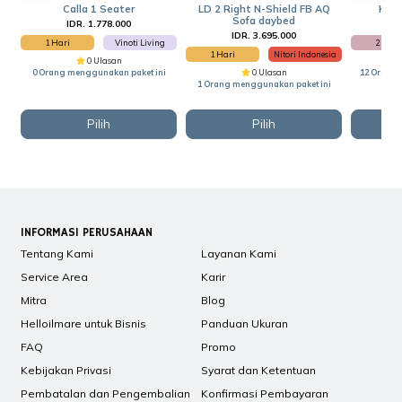
Calla 1 Seater
LD 2 Right N-Shield FB AQ
Kurs
Sofa daybed
IDR. 1.778.000
I
IDR. 3.695.000
1 Hari
Vinoti Living
2 Hari
1 Hari
Nitori Indonesia
0 Ulasan
0 Orang menggunakan paket ini
0 Ulasan
12 Orang 
1 Orang menggunakan paket ini
Pilih
Pilih
INFORMASI PERUSAHAAN
Tentang Kami
Layanan Kami
Service Area
Karir
Mitra
Blog
Helloilmare untuk Bisnis
Panduan Ukuran
FAQ
Promo
Kebijakan Privasi
Syarat dan Ketentuan
Pembatalan dan Pengembalian
Konfirmasi Pembayaran