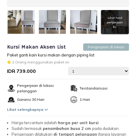
Lihat hasil
pengerjaan
6+
Kursi Makan Aksen List
Pengerjaan di lokasi
Paket ganti kain kursi makan dengan piping list
2 Orang menggunakan paket ini
IDR 739.000
Pengerjaan di lokasi
Terstandarisasi
pelanggan
Garansi 30 Hari
1 Hari
Lihat selengkapnya
Harga tercantum adalah
harga per unit kursi
Sudah termasuk
penambahan busa 2 cm
pada dudukan
Pengerjaan dilakukan
di tempat pelanggan
(tanpa layanan