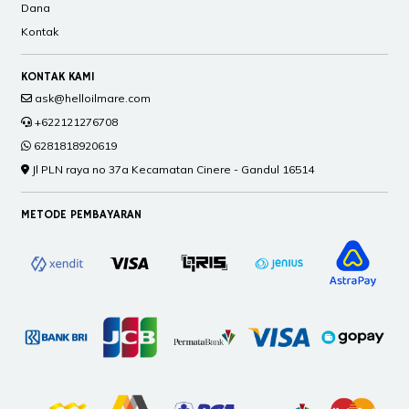
Dana
Kontak
KONTAK KAMI
ask@helloilmare.com
+622121276708
6281818920619
Jl PLN raya no 37a Kecamatan Cinere - Gandul 16514
METODE PEMBAYARAN