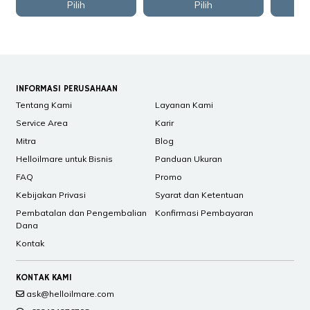
Pilih
Pilih
INFORMASI PERUSAHAAN
Tentang Kami
Layanan Kami
Service Area
Karir
Mitra
Blog
Helloilmare untuk Bisnis
Panduan Ukuran
FAQ
Promo
Kebijakan Privasi
Syarat dan Ketentuan
Pembatalan dan Pengembalian
Konfirmasi Pembayaran
Dana
Kontak
KONTAK KAMI
ask@helloilmare.com