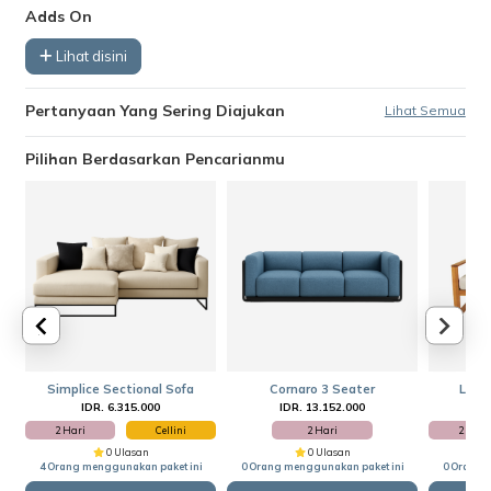
Adds On
Lihat disini
Pertanyaan Yang Sering Diajukan
Lihat Semua
Pilihan Berdasarkan Pencarianmu
Simplice Sectional Sofa
Cornaro 3 Seater
Loga
IDR. 6.315.000
IDR. 13.152.000
I
2 Hari
Cellini
2 Hari
2 Hari
0 Ulasan
0 Ulasan
4 Orang menggunakan paket ini
0 Orang menggunakan paket ini
0 Orang 