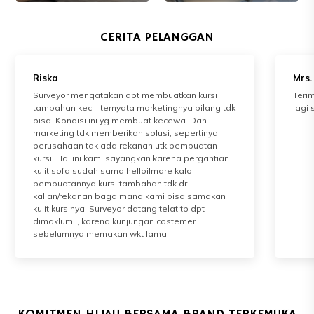
CERITA PELANGGAN
Riska
Mrs.
Surveyor mengatakan dpt membuatkan kursi
Terim
tambahan kecil, ternyata marketingnya bilang tdk
lagi
bisa. Kondisi ini yg membuat kecewa. Dan
marketing tdk memberikan solusi, sepertinya
perusahaan tdk ada rekanan utk pembuatan
kursi. Hal ini kami sayangkan karena pergantian
kulit sofa sudah sama helloilmare kalo
pembuatannya kursi tambahan tdk dr
kalian/rekanan bagaimana kami bisa samakan
kulit kursinya. Surveyor datang telat tp dpt
dimaklumi , karena kunjungan costemer
sebelumnya memakan wkt lama.