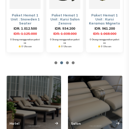
Paket Hemat 1
Paket Hemat 1
Paket Hemat 1
Unit : Snowden 1
Unit : Kursi Salon
Unit : Kursi
Seater
Zenova
Keramas Migneto
IDR. 1.012.500
IDR. 934.200
IDR. 961.200
t
IDR. 1.125.000
IDR. 1.038.000
IDR. 1.068.000
0 Orang menggunakan paket
0 Orang menggunakan paket
0 Orang menggunakan paket
ini
ini
ini
0 Ulasan
0 Ulasan
0 Ulasan
Hotel
Salon