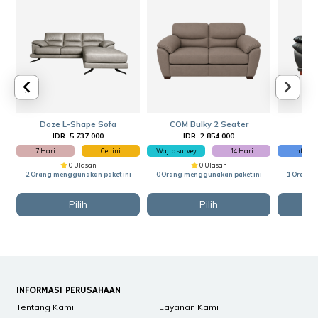
Doze L-Shape Sofa
COM Bulky 2 Seater
Au
IDR. 5.737.000
IDR. 2.854.000
I
7 Hari
Cellini
Wajib survey
14 Hari
Inform
0 Ulasan
0 Ulasan
2 Orang menggunakan paket ini
0 Orang menggunakan paket ini
1 Orang 
Pilih
Pilih
INFORMASI PERUSAHAAN
Tentang Kami
Layanan Kami