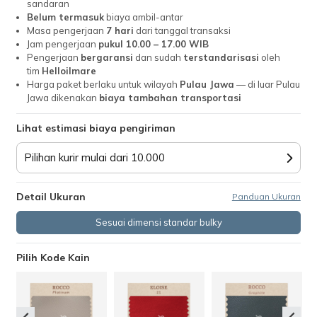
sandaran
Belum termasuk
biaya ambil-antar
Masa pengerjaan
7 hari
dari tanggal transaksi
Jam pengerjaan
pukul 10.00 – 17.00 WIB
Pengerjaan
bergaransi
dan sudah
terstandarisasi
oleh
tim
Helloilmare
Harga paket berlaku untuk wilayah
Pulau Jawa
— di luar Pulau
Jawa dikenakan
biaya tambahan transportasi
Lihat estimasi biaya pengiriman
Pilihan kurir mulai dari 10.000
Detail Ukuran
Panduan Ukuran
Sesuai dimensi standar bulky
Pilih Kode Kain