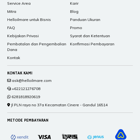
Service Area
Karir
Mitra
Blog
Helloilmare untuk Bisnis
Panduan Ukuran
FAQ
Promo
Kebijakan Privasi
Syarat dan Ketentuan
Pembatalan dan Pengembalian
Konfirmasi Pembayaran
Dana
Kontak
KONTAK KAMI
ask@helloilmare.com
+622121276708
6281818920619
Jl PLN raya no 37a Kecamatan Cinere - Gandul 16514
METODE PEMBAYARAN