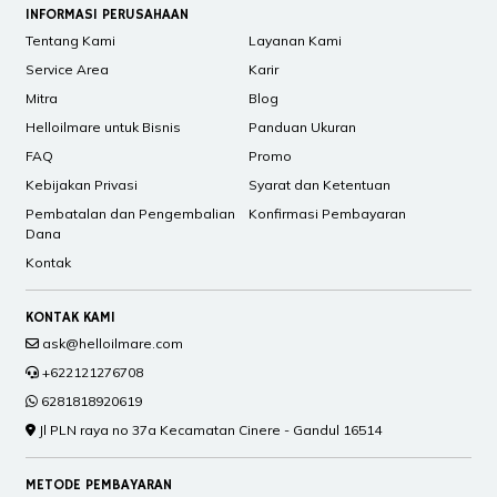
INFORMASI PERUSAHAAN
Tentang Kami
Layanan Kami
Service Area
Karir
Mitra
Blog
Helloilmare untuk Bisnis
Panduan Ukuran
FAQ
Promo
Kebijakan Privasi
Syarat dan Ketentuan
Pembatalan dan Pengembalian
Konfirmasi Pembayaran
Dana
Kontak
KONTAK KAMI
ask@helloilmare.com
+622121276708
6281818920619
Jl PLN raya no 37a Kecamatan Cinere - Gandul 16514
METODE PEMBAYARAN