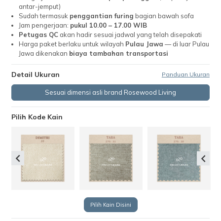
antar-jemput)
Sudah termasuk
penggantian furing
bagian bawah sofa
Jam pengerjaan:
pukul 10.00 – 17.00 WIB
Petugas QC
akan hadir sesuai jadwal yang telah disepakati
Harga paket berlaku untuk wilayah
Pulau Jawa
— di luar Pulau
Jawa dikenakan
biaya tambahan transportasi
Detail Ukuran
Panduan Ukuran
Sesuai dimensi asli brand Rosewood Living
Pilih Kode Kain
Pilih Kain Disini