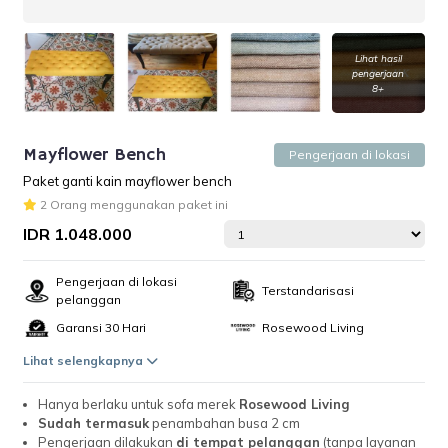
Lihat hasil
pengerjaan
8+
Mayflower Bench
Pengerjaan di lokasi
Paket ganti kain mayflower bench
2 Orang menggunakan paket ini
IDR 1.048.000
Pengerjaan di lokasi
Terstandarisasi
pelanggan
Garansi 30 Hari
Rosewood Living
Lihat selengkapnya
Hanya berlaku untuk sofa merek
Rosewood Living
Sudah termasuk
penambahan busa 2 cm
Pengerjaan dilakukan
di tempat pelanggan
(tanpa layanan