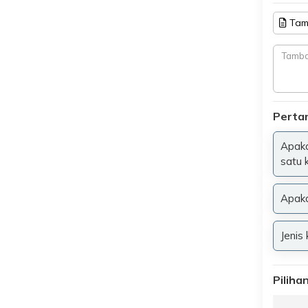
Tam
Perta
Apaka
satu 
Apaka
Jenis
Pilih