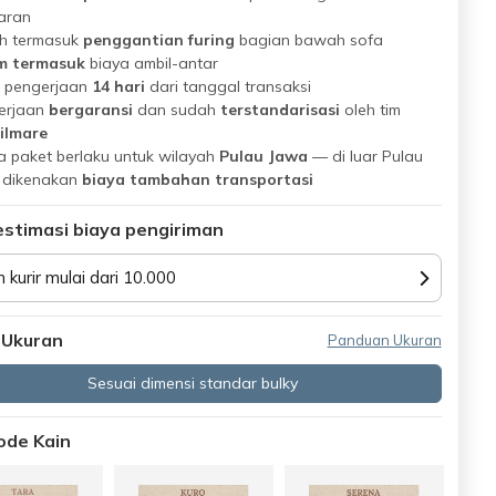
aran
h termasuk
penggantian furing
bagian bawah sofa
m termasuk
biaya ambil-antar
 pengerjaan
14 hari
dari tanggal transaksi
erjaan
bergaransi
dan sudah
terstandarisasi
oleh tim
ilmare
 paket berlaku untuk wilayah
Pulau Jawa
— di luar Pulau
 dikenakan
biaya tambahan transportasi
estimasi biaya pengiriman
n kurir mulai dari 10.000
 Ukuran
Panduan Ukuran
Sesuai dimensi standar bulky
Kode Kain