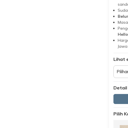
sand
Suda
Belu
Masa
Peng
Hello
Harga
Jawa
Lihat 
Piliha
Detail
Pilih 