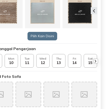
Pilih Kain Disini
Tanggal Pengerjaan
Mon
Tue
Wed
Thu
Fri
Sat
Sun
10
11
12
13
14
15
16
 Foto Sofa