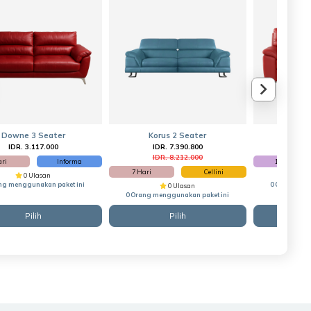
Downe 3 Seater
Korus 2 Seater
Fabian 
IDR. 3.117.000
IDR. 7.390.800
IDR
IDR. 8.212.000
ari
Informa
14 Hari
7 Hari
Cellini
0 Ulasan
ng menggunakan paket ini
0 Orang men
0 Ulasan
0 Orang menggunakan paket ini
Pilih
Pilih