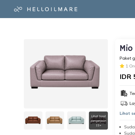
Mio
Paket g
1 Or
IDR 
Te
La
Lihat 
Lihat hasil
pengerjaan
11+
Suda
Suda