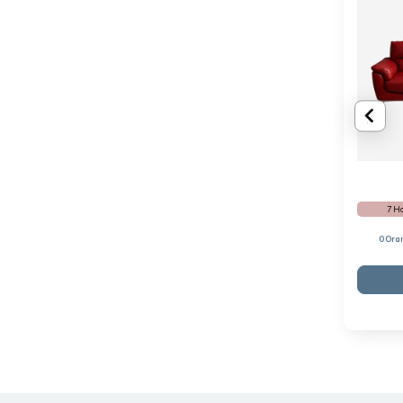
7 H
0 Ora