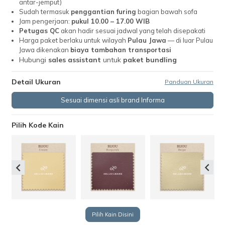
antar-jemput)
Sudah termasuk
penggantian furing
bagian bawah sofa
Jam pengerjaan:
pukul 10.00 – 17.00 WIB
Petugas QC
akan hadir sesuai jadwal yang telah disepakati
Harga paket berlaku untuk wilayah
Pulau Jawa
— di luar Pulau
Jawa dikenakan
biaya tambahan transportasi
Hubungi
sales assistant
untuk
paket bundling
Detail Ukuran
Panduan Ukuran
Sesuai dimensi asli brand Informa
Pilih Kode Kain
Pilih Kain Disini