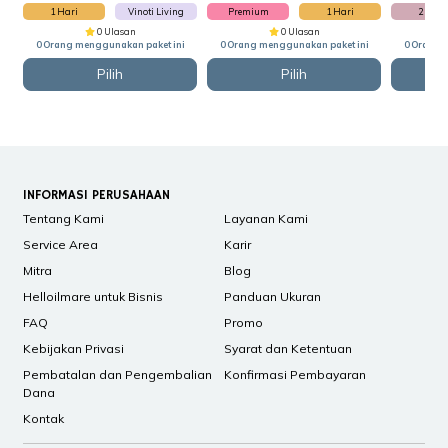
1 Hari
Vinoti Living
Premium
1 Hari
2 Hari
0 Ulasan
0 Ulasan
0 Orang menggunakan paket ini
0 Orang menggunakan paket ini
0 Orang 
Pilih
Pilih
INFORMASI PERUSAHAAN
Tentang Kami
Layanan Kami
Service Area
Karir
Mitra
Blog
Helloilmare untuk Bisnis
Panduan Ukuran
FAQ
Promo
Kebijakan Privasi
Syarat dan Ketentuan
Pembatalan dan Pengembalian
Konfirmasi Pembayaran
Dana
Kontak