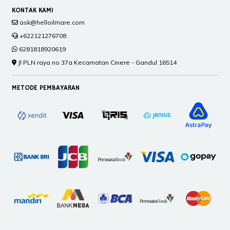
KONTAK KAMI
ask@helloilmare.com
+622121276708
6281818920619
Jl PLN raya no 37a Kecamatan Cinere - Gandul 16514
METODE PEMBAYARAN