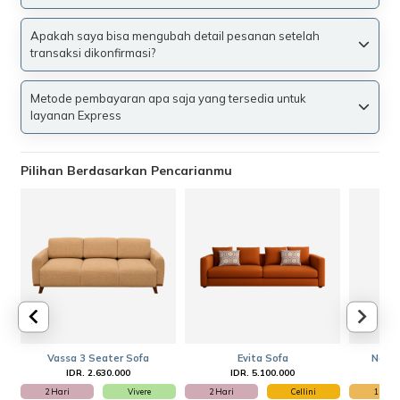
Apakah saya bisa mengubah detail pesanan setelah
transaksi dikonfirmasi?
Metode pembayaran apa saja yang tersedia untuk
layanan Express
Pilihan Berdasarkan Pencarianmu
Vassa 3 Seater Sofa
Evita Sofa
Nordi
IDR. 2.630.000
IDR. 5.100.000
2 Hari
Vivere
2 Hari
Cellini
1 Hari