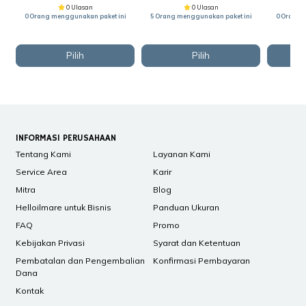
0 Ulasan
0 Ulasan
0 Orang menggunakan paket ini
5 Orang menggunakan paket ini
0 Orang 
Pilih
Pilih
INFORMASI PERUSAHAAN
Tentang Kami
Layanan Kami
Service Area
Karir
Mitra
Blog
Helloilmare untuk Bisnis
Panduan Ukuran
FAQ
Promo
Kebijakan Privasi
Syarat dan Ketentuan
Pembatalan dan Pengembalian
Konfirmasi Pembayaran
Dana
Kontak