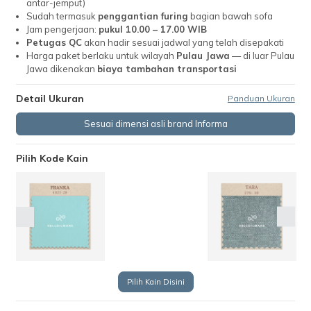
antar-jemput)
Sudah termasuk
penggantian furing
bagian bawah sofa
Jam pengerjaan:
pukul 10.00 – 17.00 WIB
Petugas QC
akan hadir sesuai jadwal yang telah disepakati
Harga paket berlaku untuk wilayah
Pulau Jawa
— di luar Pulau
Jawa dikenakan
biaya tambahan transportasi
Detail Ukuran
Panduan Ukuran
Sesuai dimensi asli brand Informa
Pilih Kode Kain
Pilih Kain Disini