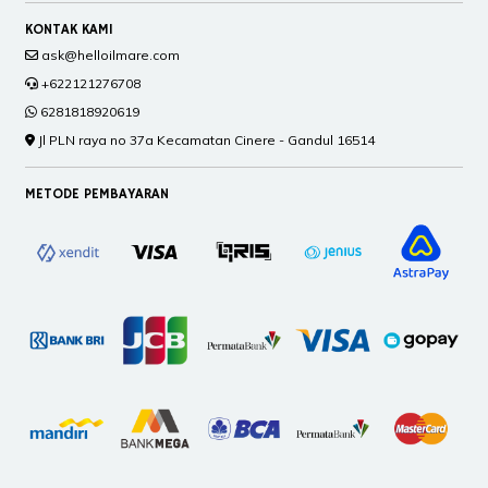
KONTAK KAMI
ask@helloilmare.com
+622121276708
6281818920619
Jl PLN raya no 37a Kecamatan Cinere - Gandul 16514
METODE PEMBAYARAN