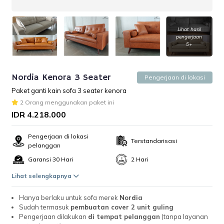
Lihat hasil
pengerjaan
5+
Nordia Kenora 3 Seater
Pengerjaan di lokasi
Paket ganti kain sofa 3 seater kenora
2 Orang menggunakan paket ini
IDR 4.218.000
Pengerjaan di lokasi
Terstandarisasi
pelanggan
Garansi 30 Hari
2 Hari
Lihat selengkapnya
Hanya berlaku untuk sofa merek
Nordia
Sudah termasuk
pembuatan cover 2 unit guling
Pengerjaan dilakukan
di tempat pelanggan
(tanpa layanan