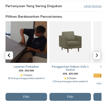
Pertanyaan Yang Sering Diajukan
Lihat Semua
Pilihan Berdasarkan Pencarianmu
Layanan Perbaikan
Penggantian Dakron Sofa 1
COM 
Seater
IDR. 250.000
IDR. 425.000
3 Ulasan
1 Hari
35 Orang menggunakan paket ini
0 Ulasan
2 Orang menggunakan paket ini
0 Orang 
Pilih
Pilih