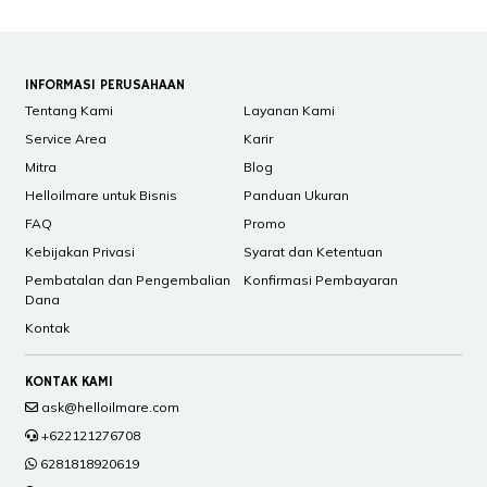
INFORMASI PERUSAHAAN
Tentang Kami
Layanan Kami
Service Area
Karir
Mitra
Blog
Helloilmare untuk Bisnis
Panduan Ukuran
FAQ
Promo
Kebijakan Privasi
Syarat dan Ketentuan
Pembatalan dan Pengembalian
Konfirmasi Pembayaran
Dana
Kontak
KONTAK KAMI
ask@helloilmare.com
+622121276708
6281818920619