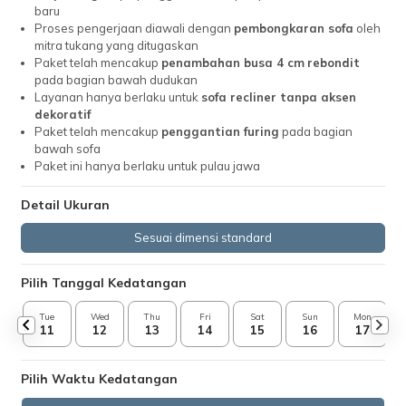
baru
Proses pengerjaan diawali dengan
pembongkaran sofa
oleh
mitra tukang yang ditugaskan
Paket telah mencakup
penambahan busa 4 cm
rebondit
pada bagian bawah dudukan
Layanan hanya berlaku untuk
sofa recliner tanpa aksen
dekoratif
Paket telah mencakup
penggantian furing
pada bagian
bawah sofa
Paket ini hanya berlaku untuk pulau jawa
Detail Ukuran
Sesuai dimensi standard
Pilih Tanggal Kedatangan
Tue
Wed
Thu
Fri
Sat
Sun
Mon
11
12
13
14
15
16
17
Pilih Waktu Kedatangan