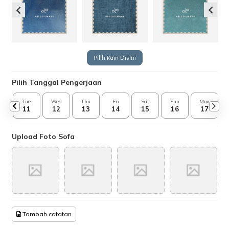
Pilih Kain Disini
Pilih Tanggal Pengerjaan
Tue
Wed
Thu
Fri
Sat
Sun
Mon
11
12
13
14
15
16
17
Upload Foto Sofa
Tambah catatan