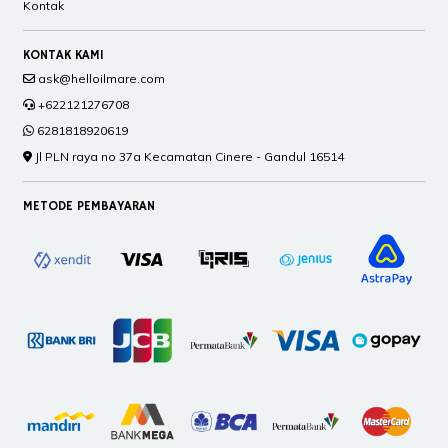
Kontak
KONTAK KAMI
ask@helloilmare.com
+622121276708
6281818920619
Jl PLN raya no 37a Kecamatan Cinere - Gandul 16514
METODE PEMBAYARAN