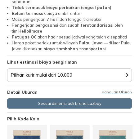
sandaran
Tidak termasuk biaya perbaikan (engsel patah)
Belum termasuk
biaya ambil-antar
Masa pengerjaan
7 hari
dari tanggal transaksi
Pengerjaan
bergaransi
dan sudah
terstandarisasi
oleh
tim
Helloilmare
Petugas QC
akan hadir sesuai jadwal yang telah disepakati
Harga paket berlaku untuk wilayah
Pulau Jawa
— di luar Pulau
Jawa dikenakan
biaya tambahan transportasi
Lihat estimasi biaya pengiriman
Pilihan kurir mulai dari 10.000
Detail Ukuran
Panduan Ukuran
Sesuai dimensi asli brand Lazboy
Pilih Kode Kain