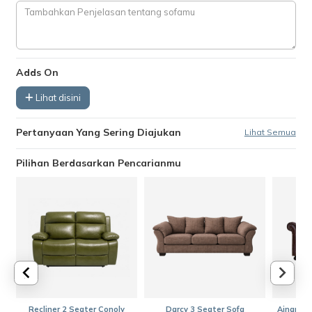
Adds On
Lihat disini
Pertanyaan Yang Sering Diajukan
Lihat Semua
Pilihan Berdasarkan Pencarianmu
Recliner 2 Seater Conoly
Darcy 3 Seater Sofa
Ainara C