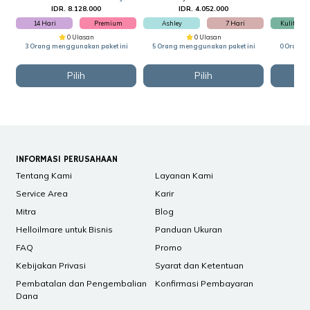
IDR. 8.128.000
IDR. 4.052.000
I
14 Hari
Premium
Ashley
7 Hari
Kulit Sinte
0 Ulasan
0 Ulasan
3 Orang menggunakan paket ini
5 Orang menggunakan paket ini
0 Orang 
Pilih
Pilih
INFORMASI PERUSAHAAN
Tentang Kami
Layanan Kami
Service Area
Karir
Mitra
Blog
Helloilmare untuk Bisnis
Panduan Ukuran
FAQ
Promo
Kebijakan Privasi
Syarat dan Ketentuan
Pembatalan dan Pengembalian
Konfirmasi Pembayaran
Dana