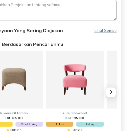
nyaan Yang Sering Diajukan
Lihat Semua
an Berdasarkan Pencarianmu
Riviere Ottoman
Kursi Showood
Dayb
IDR. 685.000
IDR. 995.000
IDR
am
Vinoti Living
1 Hari
Ashley
0 Ulasan
0 Ulasan