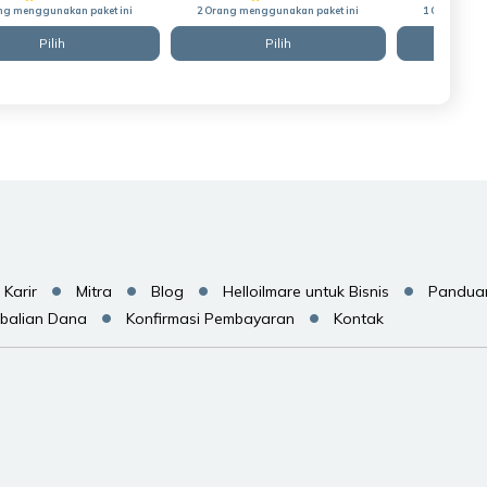
ng menggunakan paket ini
2 Orang menggunakan paket ini
1 Orang men
Pilih
Pilih
Karir
Mitra
Blog
Helloilmare untuk Bisnis
Pandua
balian Dana
Konfirmasi Pembayaran
Kontak