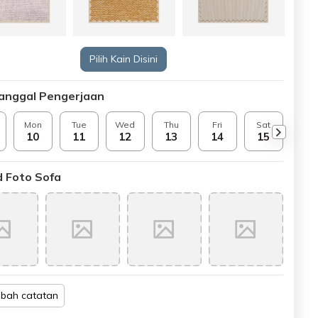
Pilih Kain Disini
Tanggal Pengerjaan
Mon
Tue
Wed
Thu
Fri
Sat
Sun
10
11
12
13
14
15
16
 Foto Sofa
bah catatan