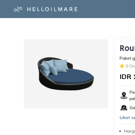
Rou
Paket g
0 Or
IDR 
Pe
pe
Ga
Lihat 
Harg