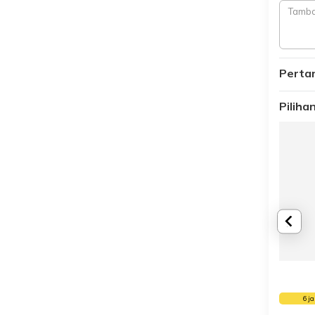
Perta
Pilih
6 j