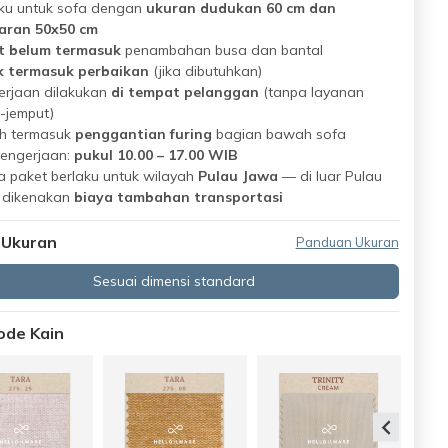
ku untuk sofa dengan
ukuran dudukan 60 cm dan
aran 50x50 cm
t belum termasuk
penambahan busa dan bantal
k termasuk perbaikan
(jika dibutuhkan)
erjaan dilakukan
di tempat pelanggan
(tanpa layanan
-jemput)
h termasuk
penggantian furing
bagian bawah sofa
pengerjaan:
pukul 10.00 – 17.00 WIB
 paket berlaku untuk wilayah
Pulau Jawa
— di luar Pulau
 dikenakan
biaya tambahan transportasi
 Ukuran
Panduan Ukuran
Sesuai dimensi standard
Kode Kain