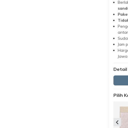
Berla
sand
Pake
Tida
Peng
antar
Suda
Jam 
Harga
Jawa
Detail
Pilih 