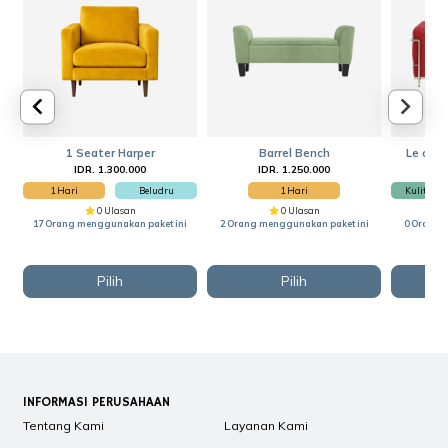
1 Seater Harper
Barrel Bench
Le corb
IDR. 1.300.000
IDR. 1.250.000
I
1 Hari
Beludru
1 Hari
Kulit Sinte
0 Ulasan
0 Ulasan
17 Orang menggunakan paket ini
2 Orang menggunakan paket ini
0 Orang 
Pilih
Pilih
INFORMASI PERUSAHAAN
Tentang Kami
Layanan Kami