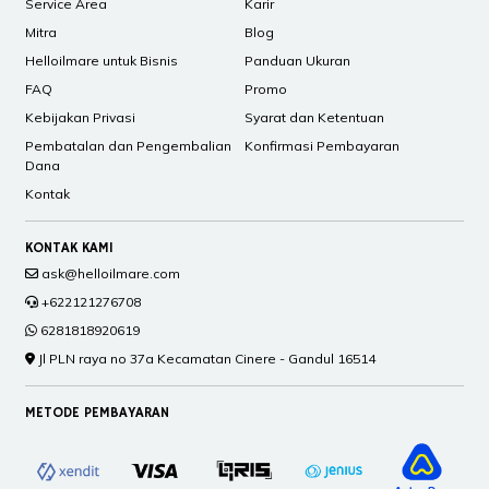
Service Area
Karir
Mitra
Blog
Helloilmare untuk Bisnis
Panduan Ukuran
FAQ
Promo
Kebijakan Privasi
Syarat dan Ketentuan
Pembatalan dan Pengembalian
Konfirmasi Pembayaran
Dana
Kontak
KONTAK KAMI
ask@helloilmare.com
+622121276708
6281818920619
Jl PLN raya no 37a Kecamatan Cinere - Gandul 16514
METODE PEMBAYARAN