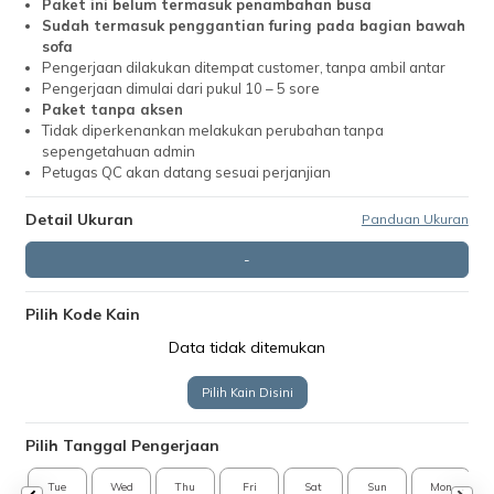
Paket ini belum termasuk penambahan busa
Sudah termasuk penggantian furing pada bagian bawah
sofa
Pengerjaan dilakukan ditempat customer, tanpa ambil antar
Pengerjaan dimulai dari pukul 10 – 5 sore
Paket tanpa aksen
Tidak diperkenankan melakukan perubahan tanpa
sepengetahuan admin
Petugas QC akan datang sesuai perjanjian
Detail Ukuran
Panduan Ukuran
-
Pilih Kode Kain
Data tidak ditemukan
Pilih Kain Disini
Pilih Tanggal Pengerjaan
Tue
Wed
Thu
Fri
Sat
Sun
Mon