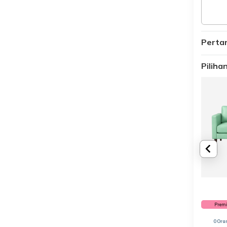
Perta
Pilih
Prem
0 Ora