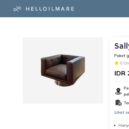
Sal
Paket g
0 Or
IDR 
Pe
pe
Te
Lihat 
Hanya