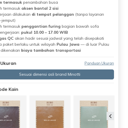
m termasuk
penambahan busa
h termasuk
aksen bantal 2 sisi
erjaan dilakukan
di tempat pelanggan
(tanpa layanan
-jemput)
h termasuk
penggantian furing
bagian bawah sofa
pengerjaan:
pukul 10.00 – 17.00 WIB
gas QC
akan hadir sesuai jadwal yang telah disepakati
 paket berlaku untuk wilayah
Pulau Jawa
— di luar Pulau
 dikenakan
biaya tambahan transportasi
 Ukuran
Panduan Ukuran
Sesuai dimensi asli brand Minotti
Kode Kain