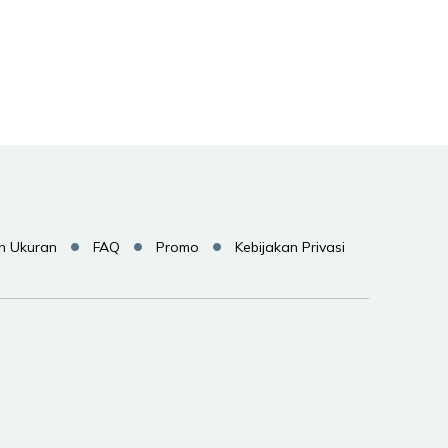
Pilih
Pilih
Pilih
n Ukuran
FAQ
Promo
Kebijakan Privasi