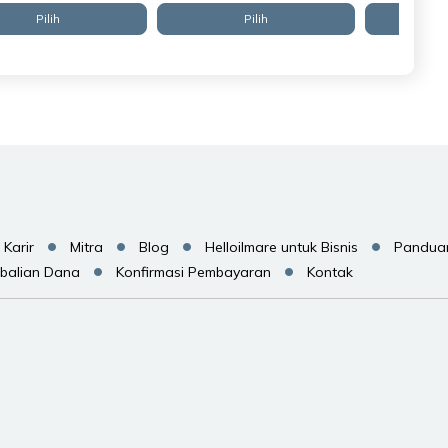
Pilih
Pilih
Karir
Mitra
Blog
Helloilmare untuk Bisnis
Pandua
balian Dana
Konfirmasi Pembayaran
Kontak