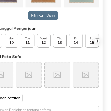
Pilih Kain Disini
Tanggal Pengerjaan
Mon
Tue
Wed
Thu
Fri
Sat
Sun
10
11
12
13
14
15
16
 Foto Sofa
bah catatan