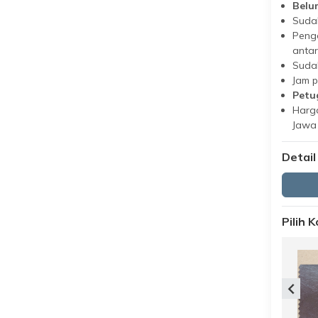
Belu
Suda
Peng
antar
Suda
Jam 
Petu
Harga
Jawa
Detail
Pilih 