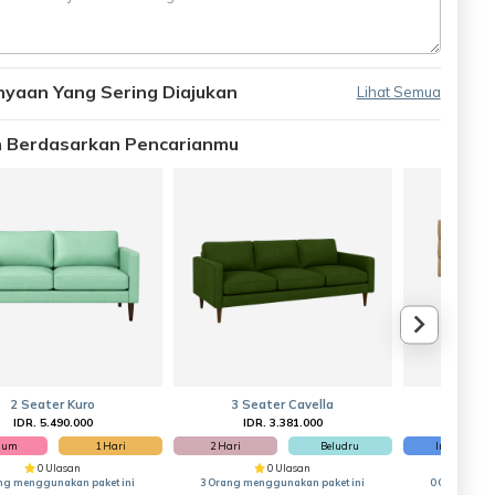
nyaan Yang Sering Diajukan
Lihat Semua
an Berdasarkan Pencarianmu
2 Seater Kuro
3 Seater Cavella
Head
IDR. 5.490.000
IDR. 3.381.000
IDR
ium
1 Hari
2 Hari
Beludru
Informa
0 Ulasan
0 Ulasan
ng menggunakan paket ini
3 Orang menggunakan paket ini
0 Orang men