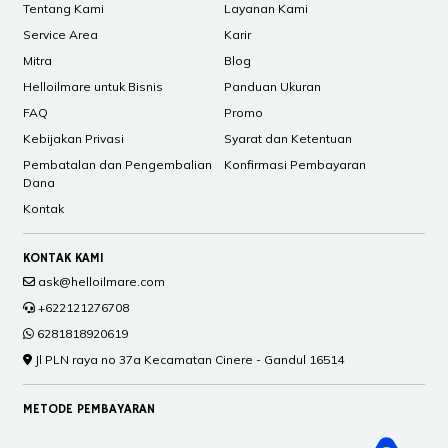
Tentang Kami
Layanan Kami
Service Area
Karir
Mitra
Blog
Helloilmare untuk Bisnis
Panduan Ukuran
FAQ
Promo
Kebijakan Privasi
Syarat dan Ketentuan
Pembatalan dan Pengembalian
Konfirmasi Pembayaran
Dana
Kontak
KONTAK KAMI
ask@helloilmare.com
+622121276708
6281818920619
Jl PLN raya no 37a Kecamatan Cinere - Gandul 16514
METODE PEMBAYARAN