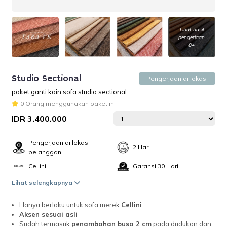
Lihat hasil
pengerjaan
8+
Studio Sectional
Pengerjaan di lokasi
paket ganti kain sofa studio sectional
0 Orang menggunakan paket ini
IDR 3.400.000
Pengerjaan di lokasi
2 Hari
pelanggan
Cellini
Garansi 30 Hari
Lihat selengkapnya
Hanya berlaku untuk sofa merek
Cellini
Aksen sesuai asli
Sudah termasuk
penambahan busa 2 cm
pada dudukan dan