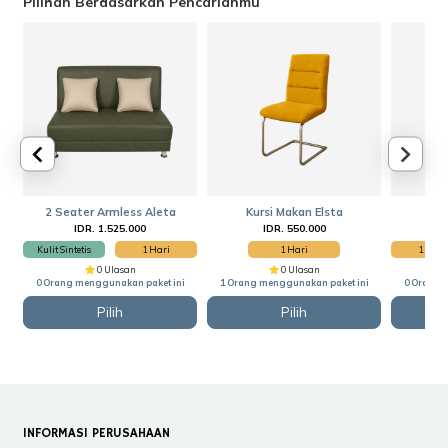
Pilihan Berdasarkan Pencarianmu
2 Seater Armless Aleta
Kursi Makan Elsta
S
IDR. 1.525.000
IDR. 550.000
Kulit Sintetis
1 Hari
1 Hari
1 Hari
0 Ulasan
0 Ulasan
0 Orang menggunakan paket ini
1 Orang menggunakan paket ini
0 Orang 
Pilih
Pilih
INFORMASI PERUSAHAAN