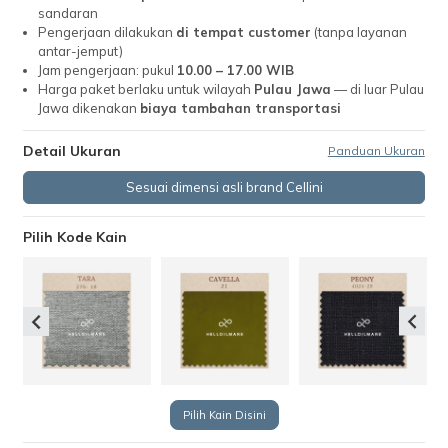
sandaran
Pengerjaan dilakukan
di tempat customer
(tanpa layanan
antar-jemput)
Jam pengerjaan: pukul
10.00 – 17.00 WIB
Harga paket berlaku untuk wilayah
Pulau Jawa
— di luar Pulau
Jawa dikenakan
biaya tambahan transportasi
Detail Ukuran
Panduan Ukuran
Sesuai dimensi asli brand Cellini
Pilih Kode Kain
Pilih Kain Disini