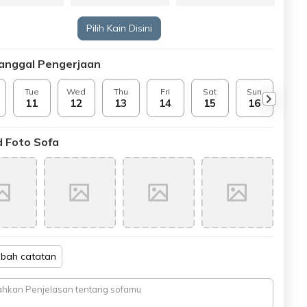
Pilih Kain Disini
Tanggal Pengerjaan
Tue
Wed
Thu
Fri
Sat
Sun
Mo
11
12
13
14
15
16
17
 Foto Sofa
bah catatan