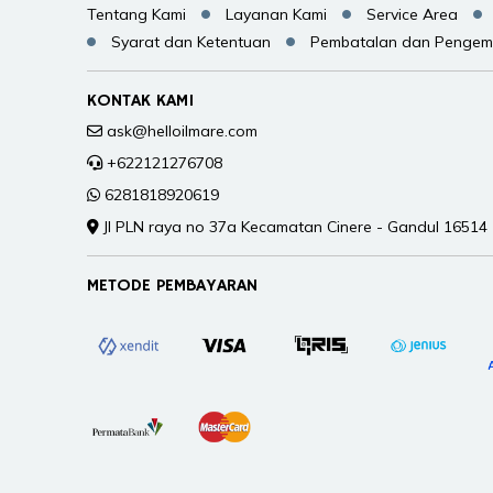
Tentang Kami
Layanan Kami
Service Area
Syarat dan Ketentuan
Pembatalan dan Pengem
KONTAK KAMI
ask@helloilmare.com
+622121276708
6281818920619
Jl PLN raya no 37a Kecamatan Cinere - Gandul 16514
METODE PEMBAYARAN