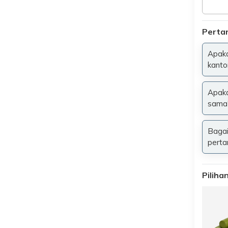
Perta
Apaka
kantor
Apaka
sama
Bagai
perta
Pilih