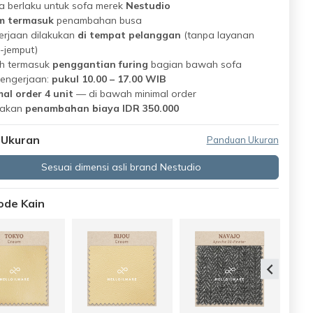
 berlaku untuk sofa merek
Nestudio
m termasuk
penambahan busa
erjaan dilakukan
di tempat pelanggan
(tanpa layanan
-jemput)
h termasuk
penggantian furing
bagian bawah sofa
pengerjaan:
pukul 10.00 – 17.00 WIB
al order 4 unit
— di bawah minimal order
nakan
penambahan biaya IDR 350.000
 Ukuran
Panduan Ukuran
Sesuai dimensi asli brand Nestudio
Kode Kain