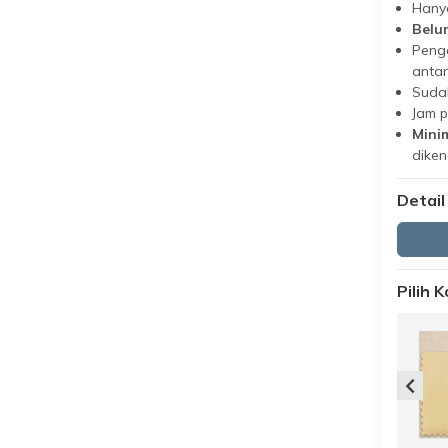
Hanya
Belu
Peng
antar
Suda
Jam 
Minim
dike
Detail
Pilih 