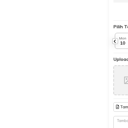
Pilih 
Mon
10
Upload
Tam