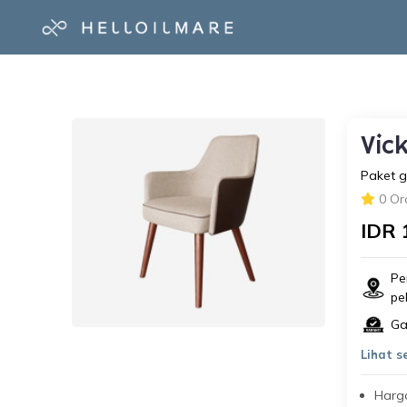
Vic
Paket g
0 Or
IDR 
Pe
pe
Ga
Lihat 
Harg