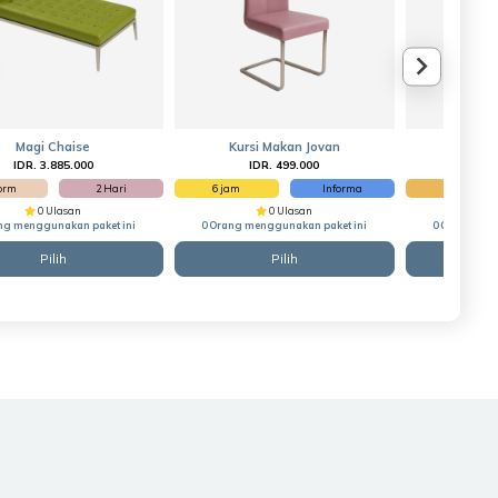
Magi Chaise
Kursi Makan Jovan
Kursi 
IDR. 3.885.000
IDR. 499.000
IDR
form
2 Hari
6 jam
Informa
1 Hari
0 Ulasan
0 Ulasan
ng menggunakan paket ini
0 Orang menggunakan paket ini
0 Orang men
Pilih
Pilih