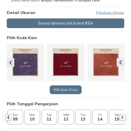
Jawa dikenakan
biaya tambahan transportasi
Detail Ukuran
Panduan Ukuran
Sesuai dimensi asli brand IKEA
Pilih Kode Kain
Pilih Kain Disini
Pilih Tanggal Pengerjaan
Sun
Mon
Tue
Wed
Thu
Fri
Sat
09
10
11
12
13
14
15