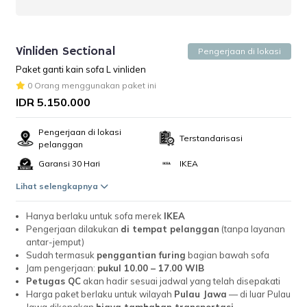
Vinliden Sectional
Pengerjaan di lokasi
Paket ganti kain sofa L vinliden
0 Orang menggunakan paket ini
IDR 5.150.000
Pengerjaan di lokasi
Terstandarisasi
pelanggan
Garansi 30 Hari
IKEA
Lihat selengkapnya
Hanya berlaku untuk sofa merek
IKEA
Pengerjaan dilakukan
di tempat pelanggan
(tanpa layanan
antar-jemput)
Sudah termasuk
penggantian furing
bagian bawah sofa
Jam pengerjaan:
pukul 10.00 – 17.00 WIB
Petugas QC
akan hadir sesuai jadwal yang telah disepakati
Harga paket berlaku untuk wilayah
Pulau Jawa
— di luar Pulau