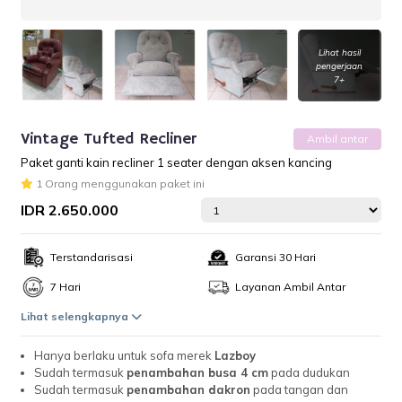
Lihat hasil
pengerjaan
7+
Vintage Tufted Recliner
Ambil antar
Paket ganti kain recliner 1 seater dengan aksen kancing
1 Orang menggunakan paket ini
IDR 2.650.000
Terstandarisasi
Garansi 30 Hari
7 Hari
Layanan Ambil Antar
Lihat selengkapnya
Hanya berlaku untuk sofa merek
Lazboy
Sudah termasuk
penambahan busa 4 cm
pada dudukan
Sudah termasuk
penambahan dakron
pada tangan dan