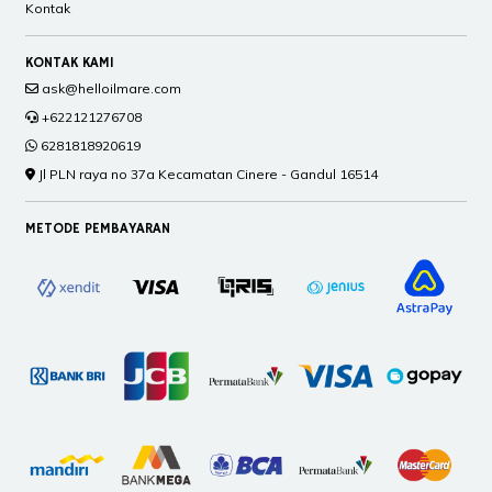
Kontak
KONTAK KAMI
ask@helloilmare.com
+622121276708
6281818920619
Jl PLN raya no 37a Kecamatan Cinere - Gandul 16514
METODE PEMBAYARAN