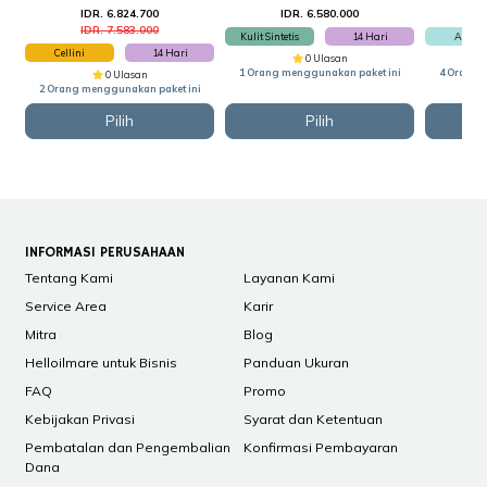
IDR. 6.824.700
IDR. 6.580.000
I
IDR. 7.583.000
Kulit Sintetis
14 Hari
Ashley
Cellini
14 Hari
0 Ulasan
1 Orang menggunakan paket ini
4 Orang 
0 Ulasan
2 Orang menggunakan paket ini
Pilih
Pilih
INFORMASI PERUSAHAAN
Tentang Kami
Layanan Kami
Service Area
Karir
Mitra
Blog
Helloilmare untuk Bisnis
Panduan Ukuran
FAQ
Promo
Kebijakan Privasi
Syarat dan Ketentuan
Pembatalan dan Pengembalian
Konfirmasi Pembayaran
Dana