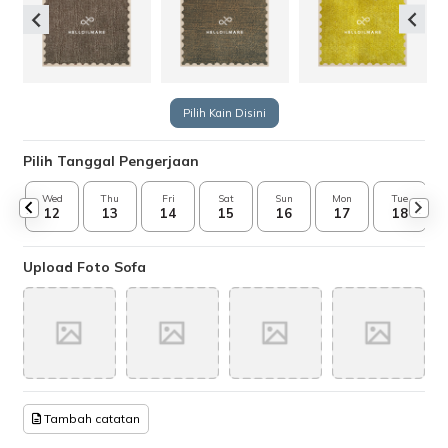
Pilih Kain Disini
Pilih Tanggal Pengerjaan
Wed
Thu
Fri
Sat
Sun
Mon
Tue
12
13
14
15
16
17
18
Upload Foto Sofa
Tambah catatan