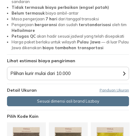
sandaran
Tidak termasuk biaya perbaikan (engsel patah)
Belum termasuk
biaya ambil-antar
Masa pengerjaan
7 hari
dari tanggal transaksi
Pengerjaan
bergaransi
dan sudah
terstandarisasi
oleh tim
Helloilmare
Petugas QC
akan hadir sesuai jadwal yang telah disepakati
Harga paket berlaku untuk wilayah
Pulau Jawa
— di luar Pulau
Jawa dikenakan
biaya tambahan transportasi
Lihat estimasi biaya pengiriman
Pilihan kurir mulai dari 10.000
Detail Ukuran
Panduan Ukuran
Sesuai dimensi asli brand Lazboy
Pilih Kode Kain