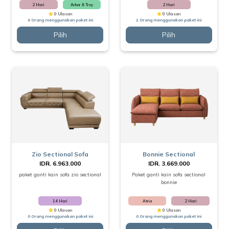
2 Hari
Arbor & Troy
2 Hari
0 Ulasan
0 Ulasan
0 Orang menggunakan paket ini
1 Orang menggunakan paket ini
Pilih
Pilih
Zio Sectional Sofa
Bonnie Sectional
IDR. 6.963.000
IDR. 3.669.000
paket ganti kain sofa zio sectional
Paket ganti kain sofa sectional
bonnie
14 Hari
Atria
2 Hari
0 Ulasan
0 Ulasan
0 Orang menggunakan paket ini
0 Orang menggunakan paket ini