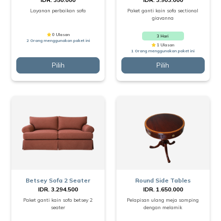
Layanan perbaikan sofa
Paket ganti kain sofa sectional
giavanna
0 Ulasan
3 Hari
2 Orang menggunakan paket ini
1 Ulasan
1 Orang menggunakan paket ini
Pilih
Pilih
Betsey Sofa 2 Seater
Round Side Tables
IDR. 3.294.500
IDR. 1.650.000
Paket ganti kain sofa betsey 2
Pelapisan ulang meja samping
seater
dengan melamik