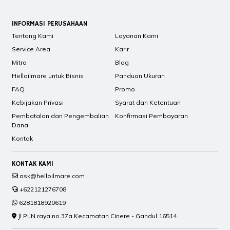
INFORMASI PERUSAHAAN
Tentang Kami
Layanan Kami
Service Area
Karir
Mitra
Blog
Helloilmare untuk Bisnis
Panduan Ukuran
FAQ
Promo
Kebijakan Privasi
Syarat dan Ketentuan
Pembatalan dan Pengembalian
Konfirmasi Pembayaran
Dana
Kontak
KONTAK KAMI
ask@helloilmare.com
+622121276708
6281818920619
Jl PLN raya no 37a Kecamatan Cinere - Gandul 16514