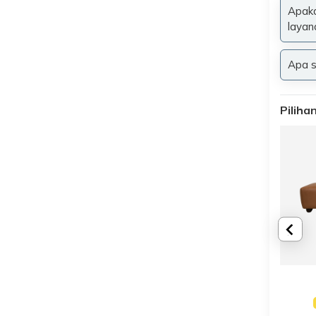
Apaka
layan
Apa s
Pilih