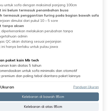
ku untuk sofa dengan maksimal panjang 100cm
t ini belum termasuk penambahan busa
h termasuk penggantian furing pada bagian bawah sofa
rjaan dimulai dari pukul 10 – 5 sore
t tanpa aksen
k diperkenankan melakukan perubahan tanpa
ngetahuan admin
as QC akan datang sesuai perjanjian
 ini hanya berlaku untuk pulau jawa
han paket kain Mb tech
anan kain diatas 5 tahun
omendasikan untuk sofa minimalis dan otomotif
 premium dan paling tebal diantara paket lainnya
 Ukuran
Panduan Ukuran
Kelebaran di bawah 85cm
Kelebaran di atas 85cm