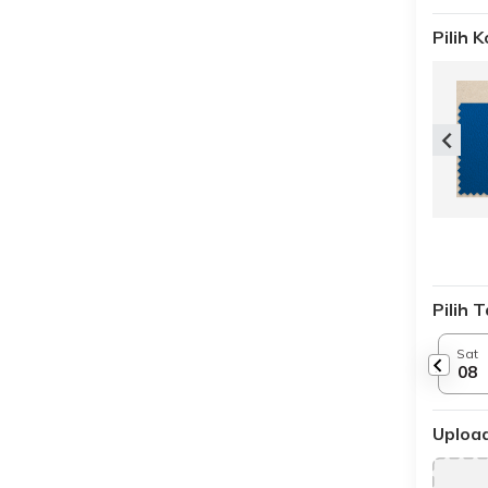
Pilih 
Pilih 
Sat
08
Upload