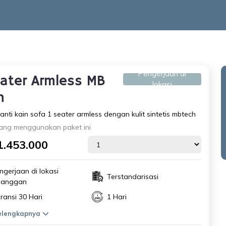
Pengerjaan di
eater Armless MB
lokasi
h
anti kain sofa 1 seater armless dengan kulit sintetis mbtech
ang menggunakan paket ini
1.453.000
ngerjaan di lokasi
Terstandarisasi
langgan
ransi 30 Hari
1 Hari
selengkapnya