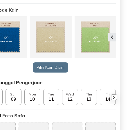
Kode Kain
Pilih Kain Disini
Tanggal Pengerjaan
Sun
Mon
Tue
Wed
Thu
Fri
Sat
09
10
11
12
13
14
15
 Foto Sofa