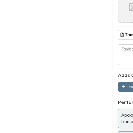
Tam
Adds 
Liha
Perta
Apaka
trans