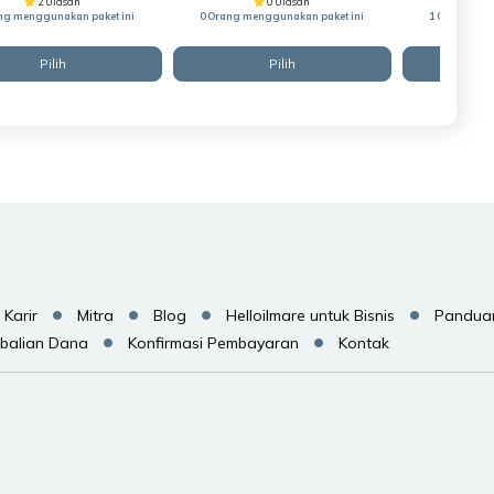
2 Ulasan
0 Ulasan
ng menggunakan paket ini
0 Orang menggunakan paket ini
1 Orang men
Pilih
Pilih
Karir
Mitra
Blog
Helloilmare untuk Bisnis
Pandua
balian Dana
Konfirmasi Pembayaran
Kontak