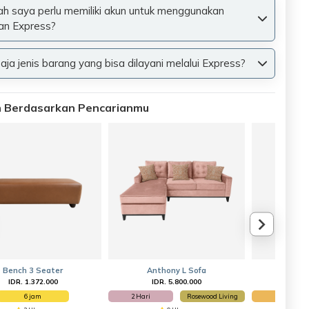
h saya perlu memiliki akun untuk menggunakan
an Express?
aja jenis barang yang bisa dilayani melalui Express?
an Berdasarkan Pencarianmu
Bench 3 Seater
Anthony L Sofa
1 Se
IDR. 1.372.000
IDR. 5.800.000
IDR
6 jam
2 Hari
Rosewood Living
1 Hari