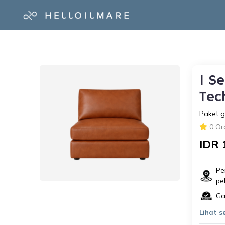
1 S
Tec
Paket g
0 Or
IDR 
Pe
pe
Ga
Lihat 