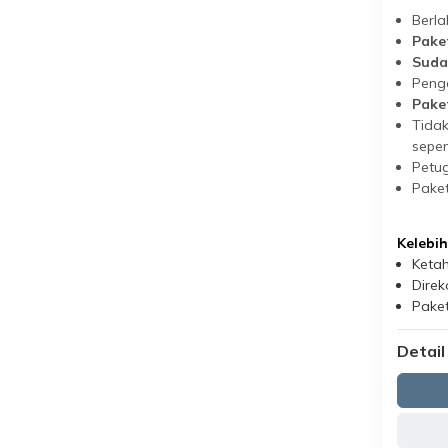
Berla
Pake
Suda
Penge
Pake
Tida
sepe
Petug
Paket
Kelebi
Ketah
Direk
Paket
Detail