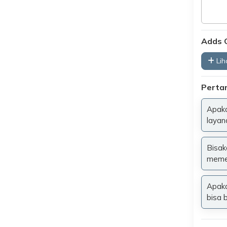
Adds 
Liha
Perta
Apaka
layan
Bisak
meme
Apaka
bisa 