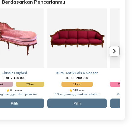
an Berdasarkan Pencarianmu
Classic Daybed
Kursi Antik Lois 4 Seater
1 se
IDR. 2.400.000
IDR. 5.200.000
IDR
ari
90'an
1 Hari
Premium
0 Ulasan
0 Ulasan
ng menggunakan paket ini
0 Orang menggunakan paket ini
0 Orang men
Pilih
Pilih