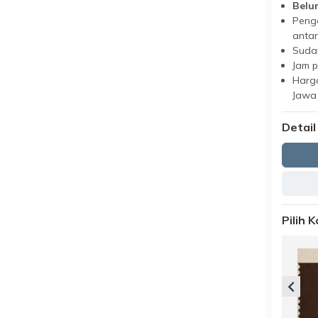
Belu
Peng
antar
Suda
Jam 
Harga
Jawa
Detail
Pilih 