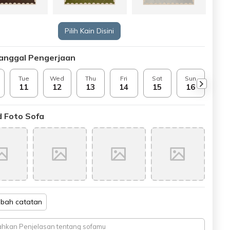
Pilih Kain Disini
Tanggal Pengerjaan
Tue
Wed
Thu
Fri
Sat
Sun
Mo
11
12
13
14
15
16
17
 Foto Sofa
bah catatan