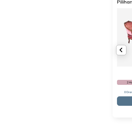
Pilih
2 H
0 Ora