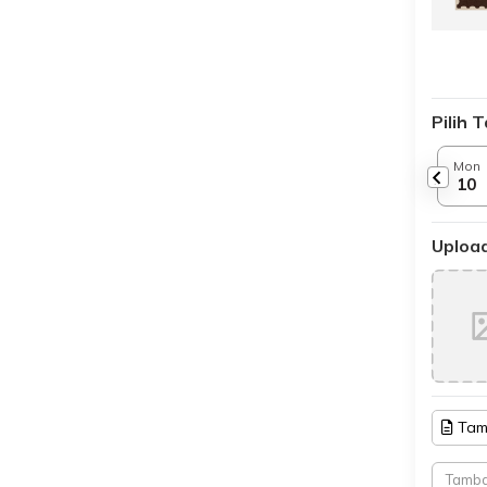
Pilih 
Mon
10
Upload
Tam