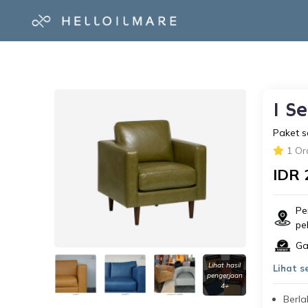
1 S
Paket s
1 Or
IDR 
Pe
pe
Ga
Lihat hasil
Lihat 
pengerjaan
4+
Berl