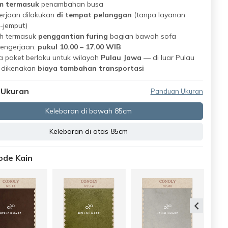
m termasuk
penambahan busa
erjaan dilakukan
di tempat pelanggan
(tanpa layanan
-jemput)
h termasuk
penggantian furing
bagian bawah sofa
pengerjaan:
pukul 10.00 – 17.00 WIB
 paket berlaku untuk wilayah
Pulau Jawa
— di luar Pulau
 dikenakan
biaya tambahan transportasi
 Ukuran
Panduan Ukuran
Kelebaran di bawah 85cm
Kelebaran di atas 85cm
Kode Kain