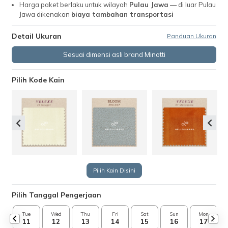
Harga paket berlaku untuk wilayah
Pulau Jawa
— di luar Pulau
Jawa dikenakan
biaya tambahan transportasi
Detail Ukuran
Panduan Ukuran
Sesuai dimensi asli brand Minotti
Pilih Kode Kain
Pilih Kain Disini
Pilih Tanggal Pengerjaan
Tue
Wed
Thu
Fri
Sat
Sun
Mon
11
12
13
14
15
16
17