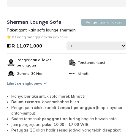
Sherman Lounge Sofa
Pengerjaan di lokasi
Paket ganti kain sofa lounge sherman
0 Orang menggunakan paket ini
IDR 11.071.000
Pengerjaan di lokasi
Terstandarisasi
pelanggan
Garansi 30 Hari
Minotti
Lihat selengkapnya
Hanya berlaku untuk sofa merek
Minotti
Belum termasuk
penambahan busa
Pengerjaan dilakukan
di tempat pelanggan
(tanpa layanan
antar-jemput)
Sudah termasuk
penggantian furing
bagian bawah sofa
Jam pengerjaan:
pukul 10.00 – 17.00 WIB
Petugas QC
akan hadir sesuai jadwal yang telah disepakati