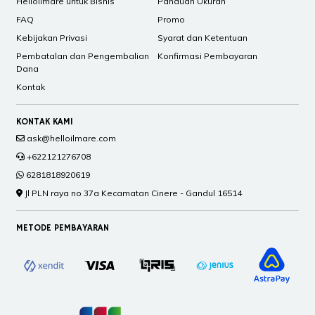
Helloilmare untuk Bisnis
Panduan Ukuran
FAQ
Promo
Kebijakan Privasi
Syarat dan Ketentuan
Pembatalan dan Pengembalian
Konfirmasi Pembayaran
Dana
Kontak
KONTAK KAMI
ask@helloilmare.com
+622121276708
6281818920619
Jl PLN raya no 37a Kecamatan Cinere - Gandul 16514
METODE PEMBAYARAN