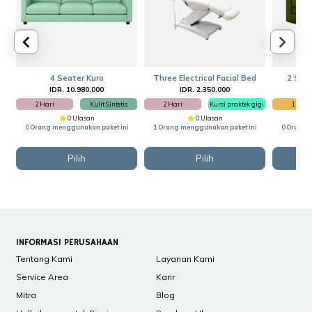
4 Seater Kuro
Three Electrical Facial Bed
2 Seat
IDR. 10.980.000
IDR. 2.350.000
I
2 Hari
Kulit Sintetis
2 Hari
Kursi praktek gigi
1 Hari
0 Ulasan
0 Ulasan
0 Orang menggunakan paket ini
1 Orang menggunakan paket ini
0 Orang 
Pilih
Pilih
INFORMASI PERUSAHAAN
Tentang Kami
Layanan Kami
Service Area
Karir
Mitra
Blog