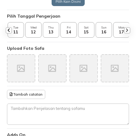
Pilih Kain Disini
Pilih Tanggal Pengerjaan
Tue
Wed
Thu
Fri
Sat
Sun
Mon
11
12
13
14
15
16
17
Upload Foto Sofa
Tambah catatan
Adds On