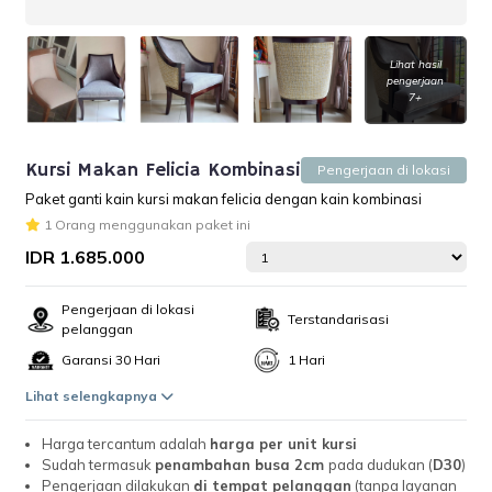
Lihat hasil
pengerjaan
7+
Kursi Makan Felicia Kombinasi
Pengerjaan di lokasi
Paket ganti kain kursi makan felicia dengan kain kombinasi
1 Orang menggunakan paket ini
IDR 1.685.000
Pengerjaan di lokasi
Terstandarisasi
pelanggan
Garansi 30 Hari
1 Hari
Lihat selengkapnya
Harga tercantum adalah
harga per unit kursi
Sudah termasuk
penambahan busa 2cm
pada dudukan (
D30
)
Pengerjaan dilakukan
di tempat pelanggan
(tanpa layanan