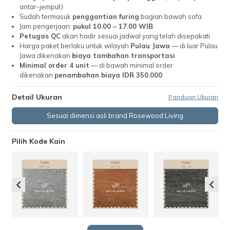
antar-jemput)
Sudah termasuk
penggantian furing
bagian bawah sofa
Jam pengerjaan:
pukul 10.00 – 17.00 WIB
Petugas QC
akan hadir sesuai jadwal yang telah disepakati
Harga paket berlaku untuk wilayah
Pulau Jawa
— di luar Pulau
Jawa dikenakan
biaya tambahan transportasi
Minimal order 4 unit
— di bawah minimal order
dikenakan
penambahan biaya IDR 350.000
Detail Ukuran
Panduan Ukuran
Sesuai dimensi asli brand Rosewood Living
Pilih Kode Kain