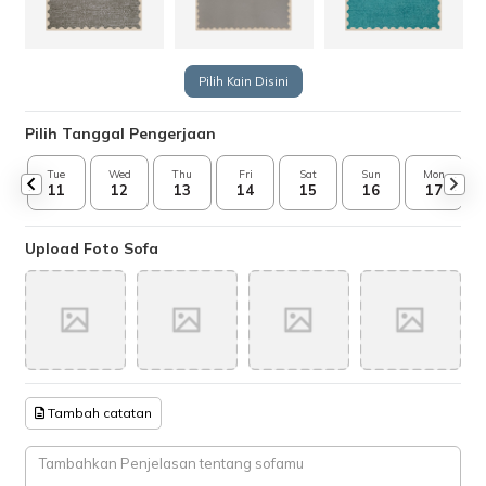
Pilih Kain Disini
Pilih Tanggal Pengerjaan
Tue
Wed
Thu
Fri
Sat
Sun
Mon
11
12
13
14
15
16
17
Upload Foto Sofa
Tambah catatan