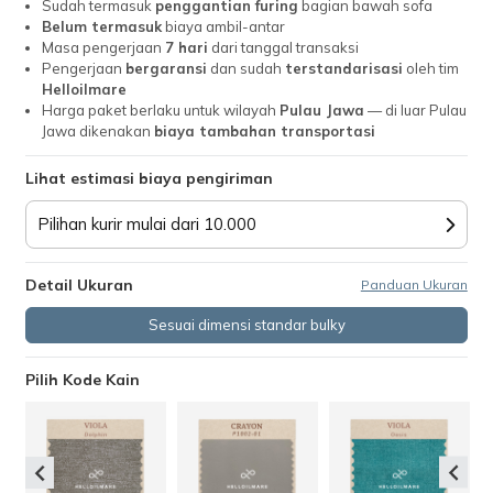
Sudah termasuk
penggantian furing
bagian bawah sofa
Belum termasuk
biaya ambil-antar
Masa pengerjaan
7
hari
dari tanggal transaksi
Pengerjaan
bergaransi
dan sudah
terstandarisasi
oleh tim
Helloilmare
Harga paket berlaku untuk wilayah
Pulau Jawa
— di luar Pulau
Jawa dikenakan
biaya tambahan transportasi
Lihat estimasi biaya pengiriman
Pilihan kurir mulai dari 10.000
Detail Ukuran
Panduan Ukuran
Sesuai dimensi standar bulky
Pilih Kode Kain