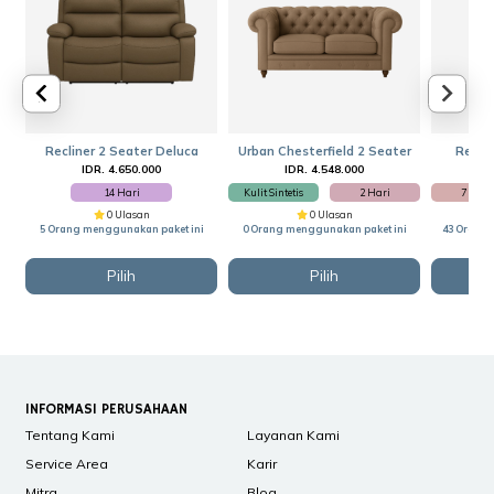
Recliner 2 Seater Deluca
Urban Chesterfield 2 Seater
Reclin
IDR. 4.650.000
IDR. 4.548.000
I
14 Hari
Kulit Sintetis
2 Hari
7 Hari
0 Ulasan
0 Ulasan
5 Orang menggunakan paket ini
0 Orang menggunakan paket ini
43 Orang 
Pilih
Pilih
INFORMASI PERUSAHAAN
Tentang Kami
Layanan Kami
Service Area
Karir
Mitra
Blog