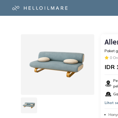
All
Paket g
0 Or
IDR 
Pe
pe
Ga
Lihat 
Hanya