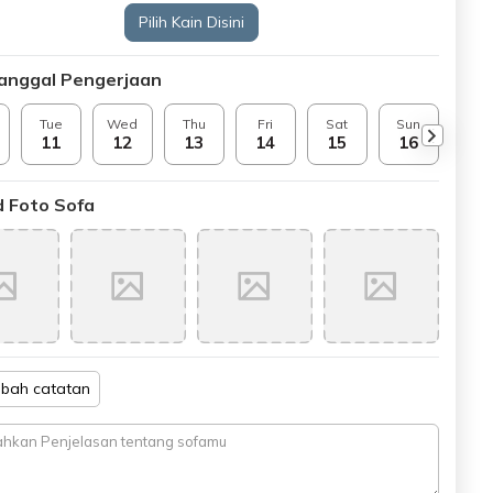
Pilih Kain Disini
Tanggal Pengerjaan
Tue
Wed
Thu
Fri
Sat
Sun
Mo
11
12
13
14
15
16
17
 Foto Sofa
bah catatan