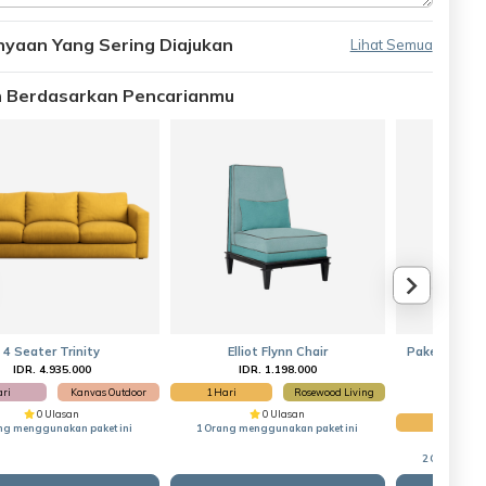
nyaan Yang Sering Diajukan
Lihat Semua
an Berdasarkan Pencarianmu
4 Seater Trinity
Elliot Flynn Chair
Paket Hemat 
IDR. 4.935.000
IDR. 1.198.000
IDR
ari
Kanvas Outdoor
1 Hari
Rosewood Living
IDR
0 Ulasan
0 Ulasan
1 Hari
ng menggunakan paket ini
1 Orang menggunakan paket ini
2 Orang men