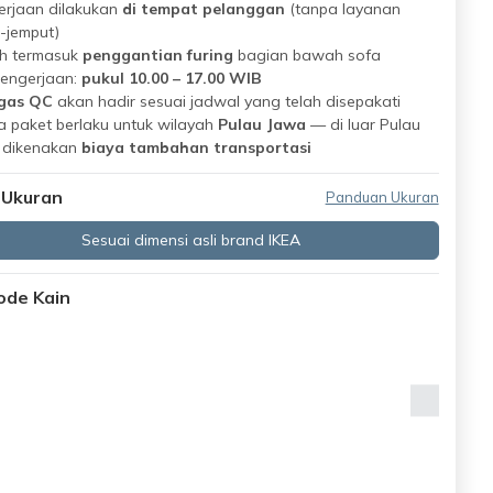
erjaan dilakukan
di tempat pelanggan
(tanpa layanan
-jemput)
h termasuk
penggantian furing
bagian bawah sofa
pengerjaan:
pukul 10.00 – 17.00 WIB
gas QC
akan hadir sesuai jadwal yang telah disepakati
 paket berlaku untuk wilayah
Pulau Jawa
— di luar Pulau
 dikenakan
biaya tambahan transportasi
 Ukuran
Panduan Ukuran
Sesuai dimensi asli brand IKEA
Kode Kain