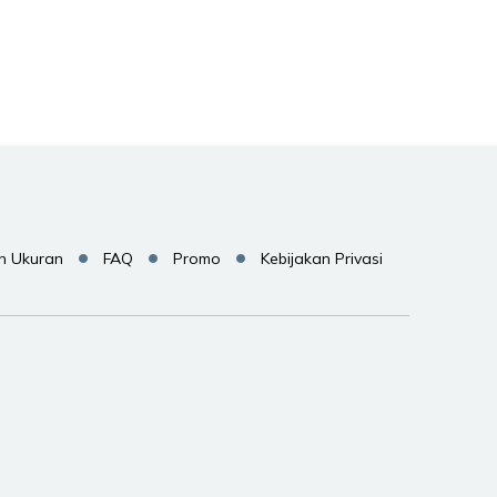
Pilih
Pilih
Pilih
n Ukuran
FAQ
Promo
Kebijakan Privasi