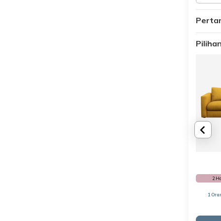
Perta
Pilih
2 H
1 Ora