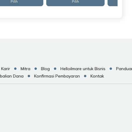
Pilih
Pilih
Karir
Mitra
Blog
Helloilmare untuk Bisnis
Pandua
balian Dana
Konfirmasi Pembayaran
Kontak