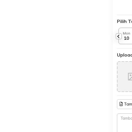
Pilih 
Mon
10
Upload
Tam