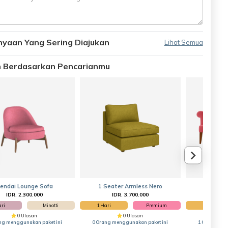
nyaan Yang Sering Diajukan
Lihat Semua
an Berdasarkan Pencarianmu
endai Lounge Sofa
1 Seater Armless Nero
Deb
IDR. 2.300.000
IDR. 3.700.000
IDR
ari
Minotti
1 Hari
Premium
1 Hari
0 Ulasan
0 Ulasan
ng menggunakan paket ini
0 Orang menggunakan paket ini
1 Orang men