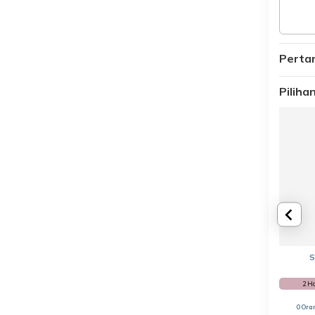
Perta
Pilih
S
2 H
0 Ora