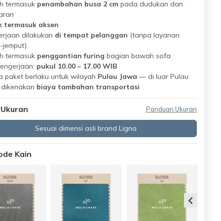
h termasuk
penambahan busa 2 cm
pada dudukan dan
aran
k termasuk aksen
erjaan dilakukan
di tempat pelanggan
(tanpa layanan
-jemput)
h termasuk
penggantian furing
bagian bawah sofa
pengerjaan:
pukul 10.00 – 17.00 WIB
 paket berlaku untuk wilayah
Pulau Jawa
— di luar Pulau
 dikenakan
biaya tambahan transportasi
 Ukuran
Panduan Ukuran
Sesuai dimensi asli brand Ligna
Kode Kain