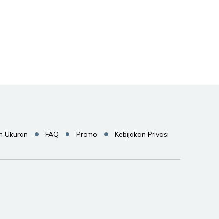
Pilih
Pilih
Pilih
n Ukuran
FAQ
Promo
Kebijakan Privasi