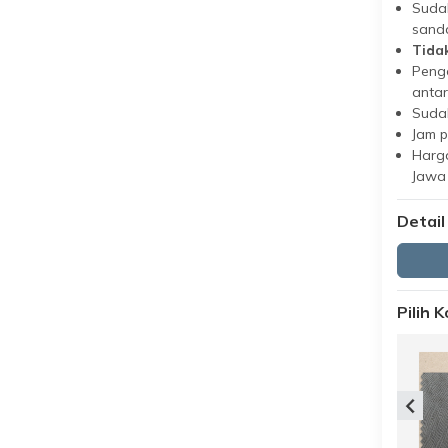
Suda
sand
Tida
Peng
antar
Suda
Jam 
Harga
Jawa
Detail
Pilih 