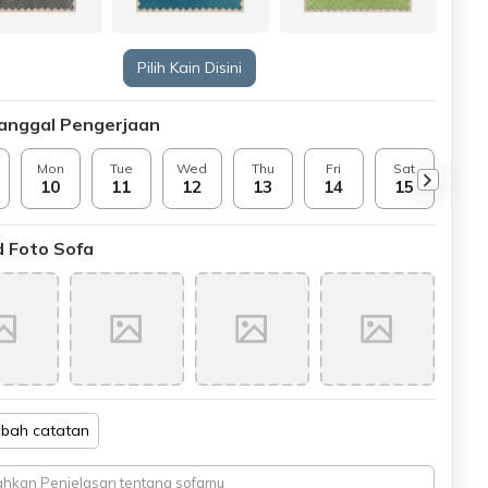
Pilih Kain Disini
Tanggal Pengerjaan
Mon
Tue
Wed
Thu
Fri
Sat
Sun
10
11
12
13
14
15
16
 Foto Sofa
bah catatan