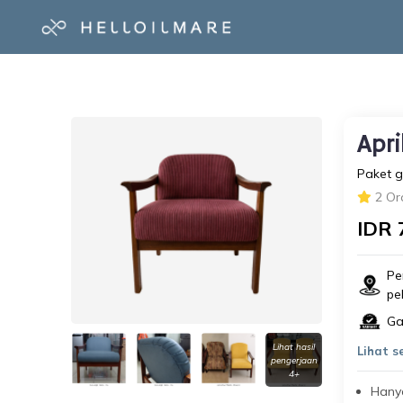
Apri
Paket ga
2 Or
IDR 
Pe
pe
Ga
Lihat hasil
Lihat 
pengerjaan
4+
Hanya