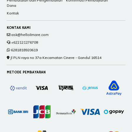
Pembatalan dan Pengembalian
Konfirmasi Pembayaran
Dana
Kontak
KONTAK KAMI
ask@helloilmare.com
+622121276708
6281818920619
Jl PLN raya no 37a Kecamatan Cinere - Gandul 16514
METODE PEMBAYARAN