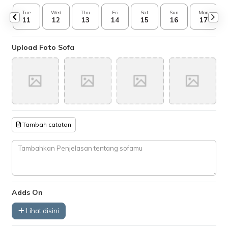
Tue
Wed
Thu
Fri
Sat
Sun
Mon
11
12
13
14
15
16
17
Upload Foto Sofa
Tambah catatan
Adds On
Lihat disini