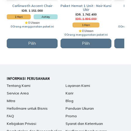
Carlinwoth Accent Chair
Paket Hemat 1 Unit : Noir Kursi
Kurs
Ukir
IDR. 1.151.000
I
IDR. 1.742.400
1 Hari
Ashley
IDR. 1.936.000
0 Ulasan
1 Hari
0 Orang menggunakan paket ini
0 Orang 
0 Ulasan
0 Orang menggunakan paket ini
Pilih
Pilih
INFORMASI PERUSAHAAN
Tentang Kami
Layanan Kami
Service Area
Karir
Mitra
Blog
Helloilmare untuk Bisnis
Panduan Ukuran
FAQ
Promo
Kebijakan Privasi
Syarat dan Ketentuan