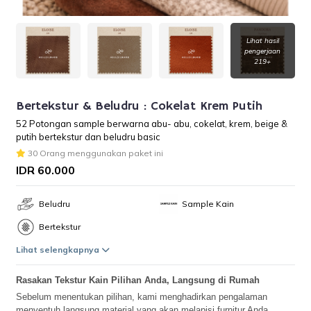
Lihat hasil
pengerjaan
219+
Bertekstur & Beludru : Cokelat Krem Putih
52 Potongan sample berwarna abu- abu, cokelat, krem, beige &
putih bertekstur dan beludru basic
30 Orang menggunakan paket ini
IDR 60.000
Beludru
Sample Kain
Bertekstur
Lihat selengkapnya
Rasakan Tekstur Kain Pilihan Anda, Langsung di Rumah
Sebelum menentukan pilihan, kami menghadirkan pengalaman
menyentuh langsung material yang akan melapisi furnitur Anda.