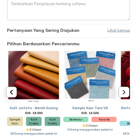
Pertanyaan Yang Sering Diajukan
Lihat Semua
Pilihan Berdasarkan Pencarianmu
Kulit sintetis : Merah Kuning
Sample Kain Tara VK
Bertekstu
IDR. 18.000
IDR. 16.500
Sample
Kulit
Kulit
Bertekstur
Favorite
Kain
Sintetis
Sintetis
Beludr
0 Ulasan
0 Ulasan
0 Orang menggunakan paket ini
18 Orang menggunakan paket ini
34 Orang 