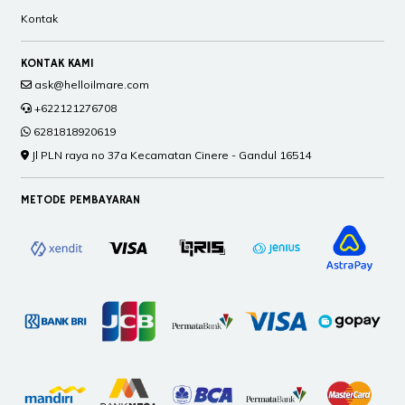
Kontak
KONTAK KAMI
ask@helloilmare.com
+622121276708
6281818920619
Jl PLN raya no 37a Kecamatan Cinere - Gandul 16514
METODE PEMBAYARAN