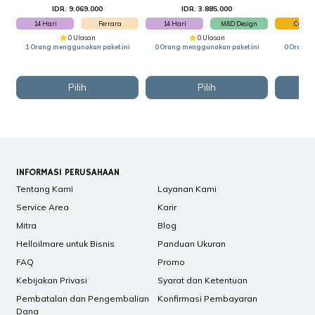
IDR. 9.069.000
IDR. 3.885.000
I
14 Hari
Ferrara
14 Hari
M&D Design
Cellini
0 Ulasan
0 Ulasan
1 Orang menggunakan paket ini
0 Orang menggunakan paket ini
0 Orang 
Pilih
Pilih
INFORMASI PERUSAHAAN
Tentang Kami
Layanan Kami
Service Area
Karir
Mitra
Blog
Helloilmare untuk Bisnis
Panduan Ukuran
FAQ
Promo
Kebijakan Privasi
Syarat dan Ketentuan
Pembatalan dan Pengembalian
Konfirmasi Pembayaran
Dana