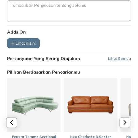
Adds On
Lihat disini
Pertanyaan Yang Sering Diajukan
Lihat Semua
Pilihan Berdasarkan Pencarianmu
Ferrara Teramo Sectional
Neo Charlotte 3 Seater
Homer 