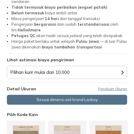
sandaran
Tidak termasuk biaya perbaikan (engsel patah)
Belum termasuk
biaya ambil-antar
Masa pengerjaan
14 hari
dari tanggal transaksi
Pengerjaan
bergaransi
dan sudah
terstandarisasi
oleh
tim
Helloilmare
Petugas QC
akan hadir sesuai jadwal yang telah disepakati
Harga paket berlaku untuk wilayah
Pulau Jawa
— di luar Pulau
Jawa dikenakan
biaya tambahan transportasi
Lihat estimasi biaya pengiriman
Pilihan kurir mulai dari 10.000
Detail Ukuran
Panduan Ukuran
Sesuai dimensi asli brand Lazboy
Pilih Kode Kain