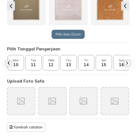
Pilih Kain Disini
Pilih Tanggal Pengerjaan
Mon
Tue
Wed
Thu
Fri
Sat
Sun
10
11
12
13
14
15
16
Upload Foto Sofa
Tambah catatan