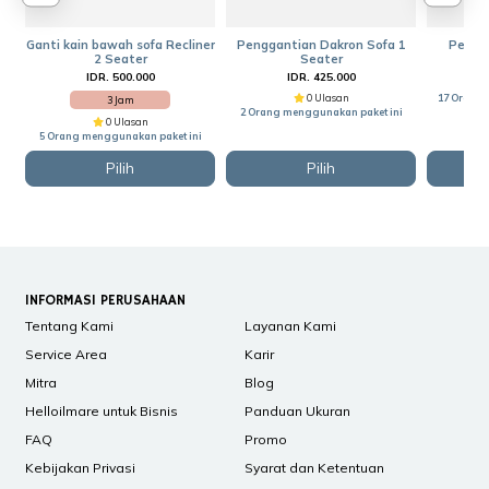
Ganti kain bawah sofa Recliner
Penggantian Dakron Sofa 1
Perbai
2 Seater
Seater
IDR. 500.000
IDR. 425.000
0 Ulasan
17 Orang 
3 Jam
2 Orang menggunakan paket ini
0 Ulasan
5 Orang menggunakan paket ini
Pilih
Pilih
INFORMASI PERUSAHAAN
Tentang Kami
Layanan Kami
Service Area
Karir
Mitra
Blog
Helloilmare untuk Bisnis
Panduan Ukuran
FAQ
Promo
Kebijakan Privasi
Syarat dan Ketentuan