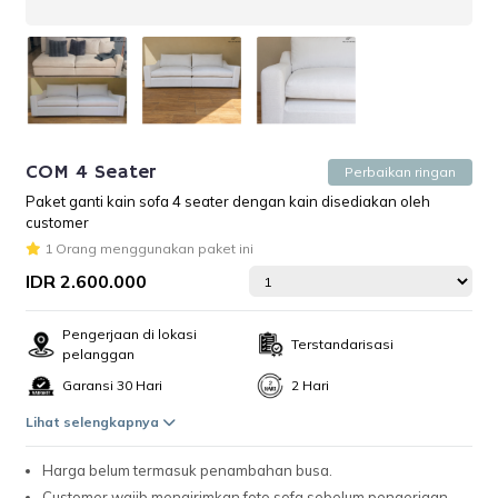
COM 4 Seater
Perbaikan ringan
Paket ganti kain sofa 4 seater dengan kain disediakan oleh
customer
1 Orang menggunakan paket ini
IDR 2.600.000
Pengerjaan di lokasi
Terstandarisasi
pelanggan
Garansi 30 Hari
2 Hari
Lihat selengkapnya
Harga belum termasuk penambahan busa.
Customer wajib mengirimkan foto sofa sebelum pengerjaan