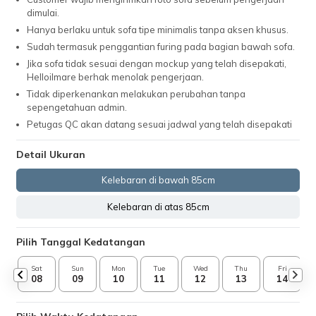
dimulai.
Hanya berlaku untuk sofa tipe minimalis tanpa aksen khusus.
Sudah termasuk penggantian furing pada bagian bawah sofa.
Jika sofa tidak sesuai dengan mockup yang telah disepakati,
Helloilmare berhak menolak pengerjaan.
Tidak diperkenankan melakukan perubahan tanpa
sepengetahuan admin.
Petugas QC akan datang sesuai jadwal yang telah disepakati
Detail Ukuran
Kelebaran di bawah 85cm
Kelebaran di atas 85cm
Pilih Tanggal Kedatangan
Sat
Sun
Mon
Tue
Wed
Thu
Fri
08
09
10
11
12
13
14