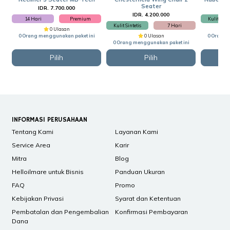
Seater
IDR. 7.700.000
I
IDR. 4.200.000
14 Hari
Premium
Kulit Sinte
Kulit Sintetis
7 Hari
0 Ulasan
0 Orang menggunakan paket ini
0 Ulasan
0 Orang 
0 Orang menggunakan paket ini
Pilih
Pilih
INFORMASI PERUSAHAAN
Tentang Kami
Layanan Kami
Service Area
Karir
Mitra
Blog
Helloilmare untuk Bisnis
Panduan Ukuran
FAQ
Promo
Kebijakan Privasi
Syarat dan Ketentuan
Pembatalan dan Pengembalian
Konfirmasi Pembayaran
Dana