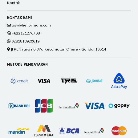
Kontak
KONTAK KAMI
ask@helloilmare.com
+622121276708
6281818920619
Jl PLN raya no 37a Kecamatan Cinere - Gandul 16514
METODE PEMBAYARAN