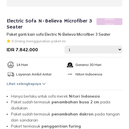
Ambil
Electric Sofa N-Believa Microfiber 3
antar
Seater
Paket ganti kain sofa Electric N-Believa Microfiber 3 Seater
0 Orang menggunakan paket ini
IDR 7.842.000
14 Hari
Garansi 30 Hari
Layanan Ambil Antar
Nitori Indonesia
Lihat selengkapnya
Hanya berlaku untuk sofa merek
Nitori Indonesia
penambahan busa 2 cm
pada
Paket sudah termasuk
dudukan
penambahan dakron
pada tangan
Paket sudah termasuk
dan sandaran
Paket termasuk
penggantian furing