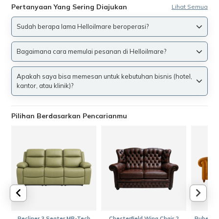
Pertanyaan Yang Sering Diajukan
Lihat Semua
Sudah berapa lama Helloilmare beroperasi?
Bagaimana cara memulai pesanan di Helloilmare?
Apakah saya bisa memesan untuk kebutuhan bisnis (hotel,
kantor, atau klinik)?
Pilihan Berdasarkan Pencarianmu
Recliner 3 Seater MB-Tech
Chesterfield Wing Chair 2
Ruben Ch