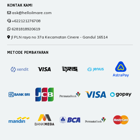
KONTAK KAMI
ask@helloilmare.com
+622121276708
6281818920619
Jl PLN raya no 37a Kecamatan Cinere - Gandul 16514
METODE PEMBAYARAN