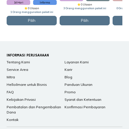
14 Hari
Informa
0 Ulasan
0 Ulasan
3 Orang menggunakan paket ini
0 Orang 
1 Orang menggunakan paket ini
Pilih
Pilih
INFORMASI PERUSAHAAN
Tentang Kami
Layanan Kami
Service Area
Karir
Mitra
Blog
Helloilmare untuk Bisnis
Panduan Ukuran
FAQ
Promo
Kebijakan Privasi
Syarat dan Ketentuan
Pembatalan dan Pengembalian
Konfirmasi Pembayaran
Dana
Kontak