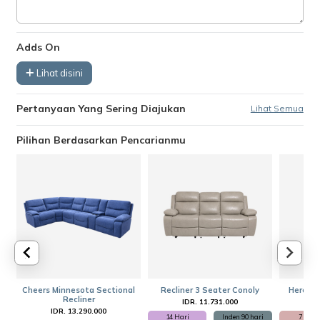
Adds On
Lihat disini
Pertanyaan Yang Sering Diajukan
Lihat Semua
Pilihan Berdasarkan Pencarianmu
Cheers Minnesota Sectional
Recliner 3 Seater Conoly
Hercule
Recliner
IDR. 11.731.000
I
IDR. 13.290.000
14 Hari
Inden 90 hari
7 Hari