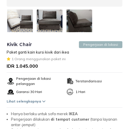
Kivik Chair
Pengerjaan di lokasi
Paket ganti kain kursi kivik dari ikea
1 Orang menggunakan paket ini
IDR 1.045.000
Pengerjaan di lokasi
Terstandarisasi
pelanggan
Garansi 30 Hari
1 Hari
Lihat selengkapnya
Hanya berlaku untuk sofa merek
IKEA
Pengerjaan dilakukan
di tempat customer
(tanpa layanan
antar-jemput)