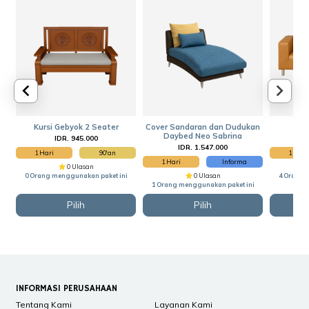
Kursi Gebyok 2 Seater
Cover Sandaran dan Dudukan
Daybed Neo Sabrina
IDR. 945.000
I
IDR. 1.547.000
1 Hari
90'an
1 Hari
1 Hari
Informa
0 Ulasan
0 Orang menggunakan paket ini
0 Ulasan
4 Orang 
1 Orang menggunakan paket ini
Pilih
Pilih
INFORMASI PERUSAHAAN
Tentang Kami
Layanan Kami