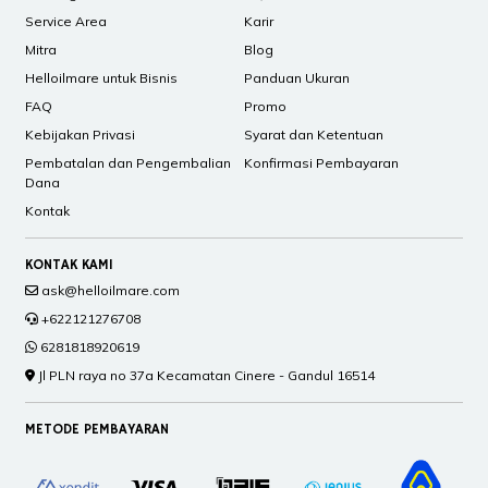
Service Area
Karir
Mitra
Blog
Helloilmare untuk Bisnis
Panduan Ukuran
FAQ
Promo
Kebijakan Privasi
Syarat dan Ketentuan
Pembatalan dan Pengembalian
Konfirmasi Pembayaran
Dana
Kontak
KONTAK KAMI
ask@helloilmare.com
+622121276708
6281818920619
Jl PLN raya no 37a Kecamatan Cinere - Gandul 16514
METODE PEMBAYARAN