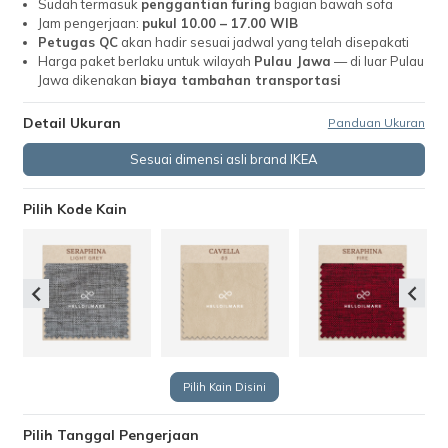
Sudah termasuk
penggantian furing
bagian bawah sofa
Jam pengerjaan:
pukul 10.00 – 17.00 WIB
Petugas QC
akan hadir sesuai jadwal yang telah disepakati
Harga paket berlaku untuk wilayah
Pulau Jawa
— di luar Pulau
Jawa dikenakan
biaya tambahan transportasi
Detail Ukuran
Panduan Ukuran
Sesuai dimensi asli brand IKEA
Pilih Kode Kain
Pilih Kain Disini
Pilih Tanggal Pengerjaan