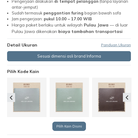
Pengerjaan dilakukan
di tempat pelanggan
(tanpa layanan
antar-jemput)
Sudah termasuk
penggantian furing
bagian bawah sofa
Jam pengerjaan:
pukul 10.00 – 17.00 WIB
Harga paket berlaku untuk wilayah
Pulau Jawa
— di luar
Pulau Jawa dikenakan
biaya tambahan transportasi
Detail Ukuran
Panduan Ukuran
Sesuai dimensi asli brand Informa
Pilih Kode Kain
Pilih Kain Disini