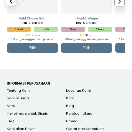
Arild Chaise Sofa
Ubud L Shape
Az
IDR. 2.280.000
IDR. 5.455.000
I
1 Hari
IKEA
2 Hari
Vivere
2 Hari
0 Ulasan
0 Ulasan
0 Orang menggunakan paket ini
0 Orang menggunakan paket ini
1 Orang 
Pilih
Pilih
INFORMASI PERUSAHAAN
Tentang Kami
Layanan Kami
Service Area
Karir
Mitra
Blog
Helloilmare untuk Bisnis
Panduan Ukuran
FAQ
Promo
Kebijakan Privasi
Syarat dan Ketentuan