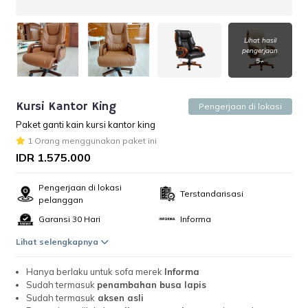
Lihat hasil
pengerjaan
5+
Kursi Kantor King
Pengerjaan di lokasi
Paket ganti kain kursi kantor king
1 Orang menggunakan paket ini
IDR 1.575.000
Pengerjaan di lokasi
Terstandarisasi
pelanggan
Garansi 30 Hari
Informa
Lihat selengkapnya
Hanya berlaku untuk sofa merek
Informa
Sudah termasuk
penambahan busa lapis
Sudah termasuk
aksen asli