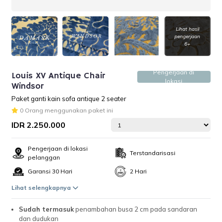
Lihat hasil
pengerjaan
6+
Pengerjaan di
Louis XV Antique Chair
lokasi
Windsor
Paket ganti kain sofa antique 2 seater
0 Orang menggunakan paket ini
IDR 2.250.000
Pengerjaan di lokasi
Terstandarisasi
pelanggan
Garansi 30 Hari
2 Hari
Lihat selengkapnya
Sudah termasuk
penambahan busa 2 cm pada sandaran
dan dudukan