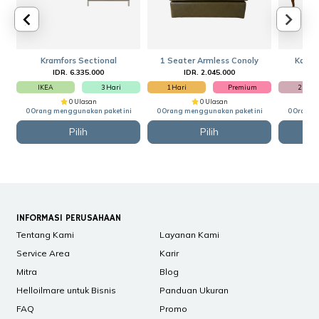
Kramfors Sectional
1 Seater Armless Conoly
Kathi
IDR. 6.335.000
IDR. 2.045.000
I
IKEA
3 Hari
1 Hari
Premium
2 Hari
0 Ulasan
0 Ulasan
0 Orang menggunakan paket ini
0 Orang menggunakan paket ini
0 Orang 
Pilih
Pilih
INFORMASI PERUSAHAAN
Tentang Kami
Layanan Kami
Service Area
Karir
Mitra
Blog
Helloilmare untuk Bisnis
Panduan Ukuran
FAQ
Promo