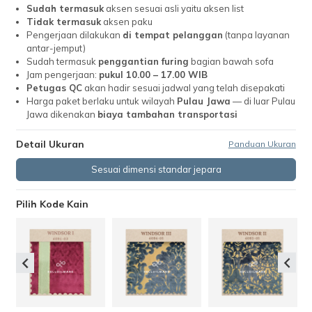
Sudah termasuk
aksen sesuai asli yaitu aksen list
Tidak termasuk
aksen paku
Pengerjaan dilakukan
di tempat pelanggan
(tanpa layanan
antar-jemput)
Sudah termasuk
penggantian furing
bagian bawah sofa
Jam pengerjaan:
pukul 10.00 – 17.00 WIB
Petugas QC
akan hadir sesuai jadwal yang telah disepakati
Harga paket berlaku untuk wilayah
Pulau Jawa
— di luar Pulau
Jawa dikenakan
biaya tambahan transportasi
Detail Ukuran
Panduan Ukuran
Sesuai dimensi standar jepara
Pilih Kode Kain