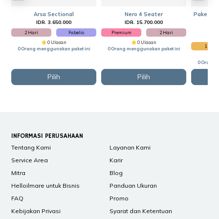
Arsa Sectional
Nero 4 Seater
Paket He
IDR. 3.650.000
IDR. 15.700.000
I
2 Hari
Fabelio
Premium
2 Hari
I
0 Ulasan
0 Ulasan
1 Hari
0 Orang menggunakan paket ini
0 Orang menggunakan paket ini
0 Orang 
Pilih
Pilih
INFORMASI PERUSAHAAN
Tentang Kami
Layanan Kami
Service Area
Karir
Mitra
Blog
Helloilmare untuk Bisnis
Panduan Ukuran
FAQ
Promo
Kebijakan Privasi
Syarat dan Ketentuan