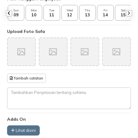
Sun
Mon
Tue
Wed
Thu
Fri
Sat
09
10
11
12
13
14
15
Upload Foto Sofa
Tambah catatan
Adds On
Lihat disini