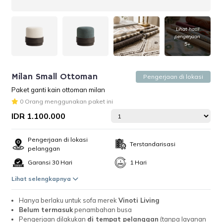
Lihat hasil
pengerjaan
5+
Milan Small Ottoman
Pengerjaan di lokasi
Paket ganti kain ottoman milan
0 Orang menggunakan paket ini
IDR 1.100.000
Pengerjaan di lokasi
Terstandarisasi
pelanggan
Garansi 30 Hari
1 Hari
Lihat selengkapnya
Hanya berlaku untuk sofa merek
Vinoti Living
Belum termasuk
penambahan busa
Pengerjaan dilakukan
di tempat pelanggan
(tanpa layanan