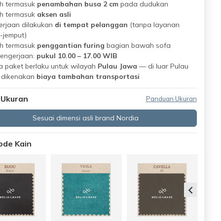
h termasuk
penambahan busa 2 cm
pada dudukan
h termasuk
aksen asli
erjaan dilakukan
di tempat pelanggan
(tanpa layanan
-jemput)
h termasuk
penggantian furing
bagian bawah sofa
pengerjaan:
pukul 10.00 – 17.00 WIB
 paket berlaku untuk wilayah
Pulau Jawa
— di luar Pulau
 dikenakan
biaya tambahan transportasi
 Ukuran
Panduan Ukuran
Sesuai dimensi asli brand Nordia
Kode Kain