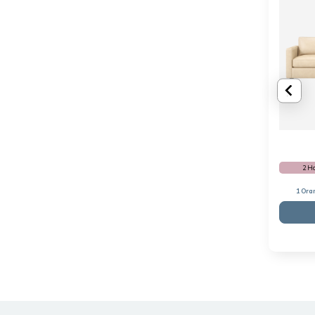
2 H
1 Ora