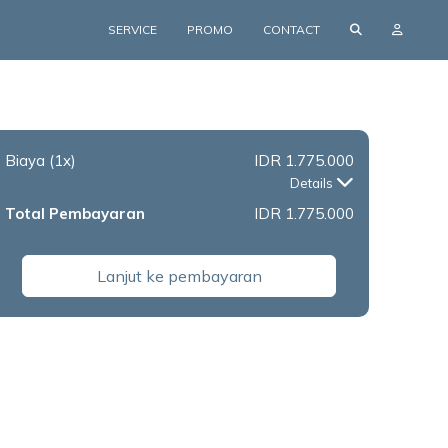
SERVICE
PROMO
CONTACT
Biaya
(1x)
IDR 1.775.000
Details
Total Pembayaran
IDR 1.775.000
Lanjut ke pembayaran